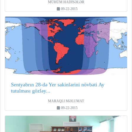
MÜHÜM HADİSƏLƏR
09-22-2015
Sentyabrın 28-də Yer sakinlərini növbəti Ay
tutulması gözləy...
MARAQLI MƏLUMAT
09-22-2015