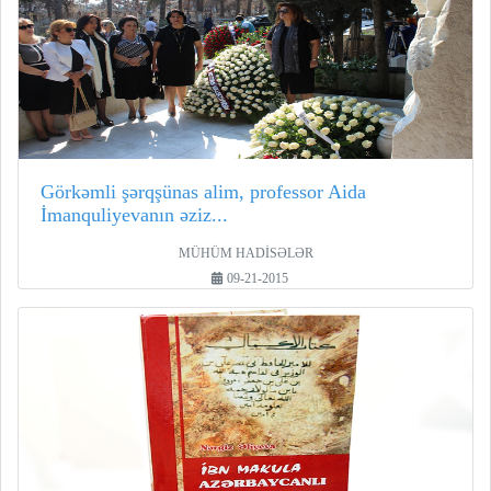
Görkəmli şərqşünas alim, professor Aida
İmanquliyevanın əziz...
MÜHÜM HADİSƏLƏR
09-21-2015