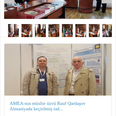
AMEA-nın müxbir üzvü Rauf Qardaşov
Almaniyada keçirilmiş təd...