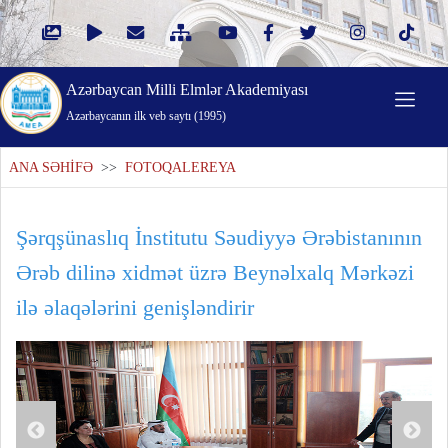
Azərbaycan Milli Elmlər Akademiyası
Azərbaycanın ilk veb saytı (1995)
ANA SƏHİFƏ
>>
FOTOQALEREYA
Şərqşünaslıq İnstitutu Səudiyyə Ərəbistanının
Ərəb dilinə xidmət üzrə Beynəlxalq Mərkəzi
ilə əlaqələrini genişləndirir