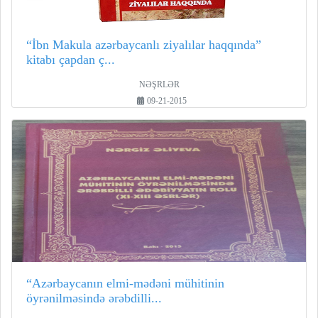
“İbn Makula azərbaycanlı ziyalılar haqqında”
kitabı çapdan ç...
NƏŞRLƏR
09-21-2015
“Azərbaycanın elmi-mədəni mühitinin
öyrənilməsində ərəbdilli...