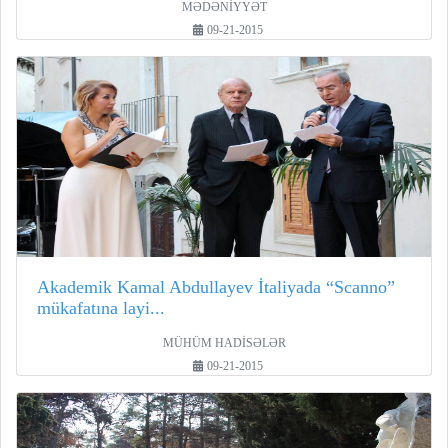
MƏDƏNİYYƏT
09-21-2015
Akademik Kamal Abdullayev İtaliyada “Scanno”
mükafatına layi...
MÜHÜM HADİSƏLƏR
09-21-2015