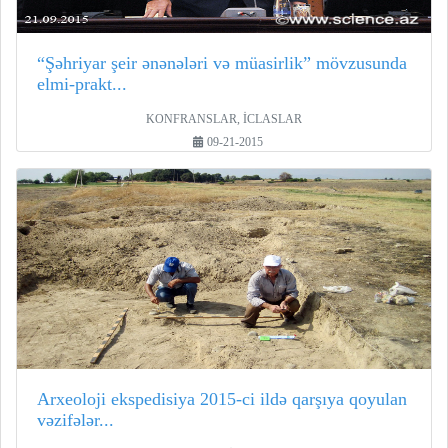
“Şəhriyar şeir ənənələri və müasirlik” mövzusunda
elmi-prakt...
KONFRANSLAR, İCLASLAR
09-21-2015
Arxeoloji ekspedisiya 2015-ci ildə qarşıya qoyulan
vəzifələr...