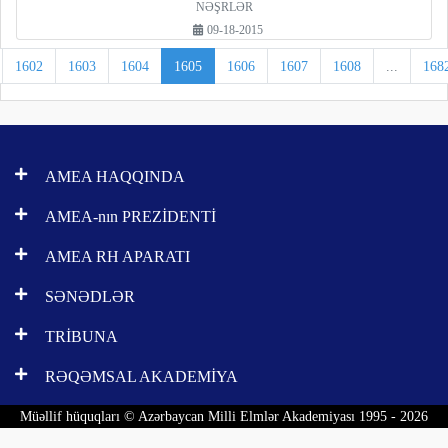
NƏŞRLƏR
09-18-2015
1602
1603
1604
1605
1606
1607
1608
...
168
AMEA HAQQINDA
AMEA-nın PREZİDENTİ
AMEA RH APARATI
SƏNƏDLƏR
TRİBUNA
RƏQƏMSAL AKADEMİYA
Müəllif hüquqları © Azərbaycan Milli Elmlər Akademiyası 1995 - 2026