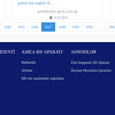
press-tur təşkil ol...
KONFRANSLAR, İCLASLAR
11-07-2014
1644
1645
1646
1647
1648
1649
1650
...
168
İDENTİ
AMEA RH APARATI
SƏNƏDLƏR
Rəhbərlik
Elm haqqında AR Qanunu
Şöbələr
Rəyasət Heyətinin Qərarları
RH-nin nəzdindəki təşkilatlar