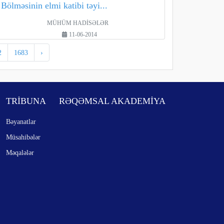
Bölməsinin elmi katibi təyi...
MÜHÜM HADİSƏLƏR
11-06-2014
2
1683
›
TRİBUNA
RƏQƏMSAL AKADEMİYA
Bəyanatlar
Müsahibələr
Məqalələr