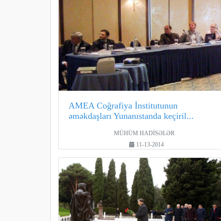
AMEA Coğrafiya İnstitutunun
əməkdaşları Yunanıstanda keçiril...
MÜHÜM HADİSƏLƏR
11-13-2014