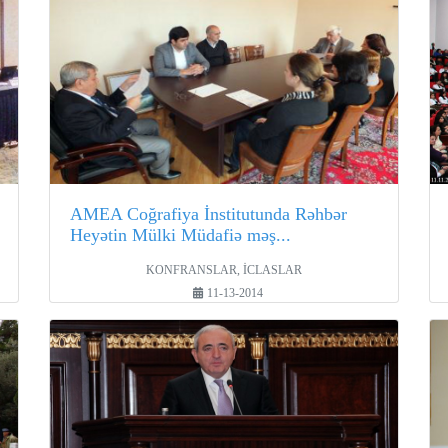
AMEA Coğrafiya İnstitutunda Rəhbər
Heyətin Mülki Müdafiə məş...
KONFRANSLAR, İCLASLAR
11-13-2014