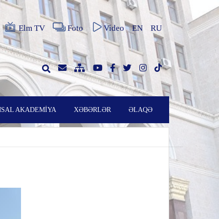
Elm TV
Foto
Video
EN
RU
SAL AKADEMİYA
XƏBƏRLƏR
ƏLAQƏ