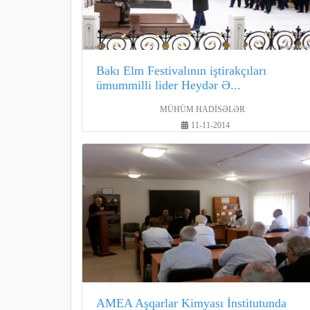
Bakı Elm Festivalının iştirakçıları
ümummilli lider Heydər Ə...
MÜHÜM HADİSƏLƏR
11-11-2014
AMEA Aşqarlar Kimyası İnstitutunda