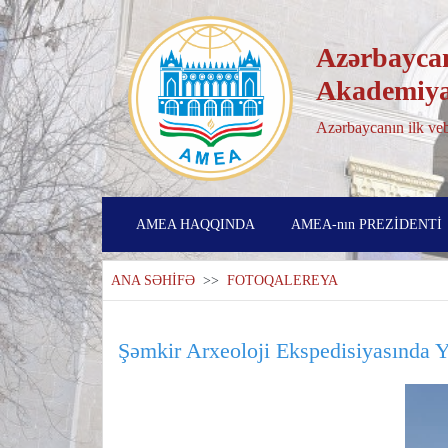
Azərbaycan
Akademiya
Azərbaycanın ilk veb
AMEA HAQQINDA
AMEA-nın PREZİDENTİ
ANA SƏHİFƏ
>>
FOTOQALEREYA
Şəmkir Arxeoloji Ekspedisiyasında Y