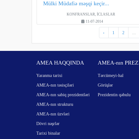
Mülki Müdafiə məşqi keçir...
KONFRANSLAR, İCLASLAR
11-07-2014
‹
1
2
...
AMEA HAQQINDA
AMEA-nın PREZ
Yaranma tarixi
Tərcümeyi-hal
AMEA-nın təsisçiləri
Görüşlər
AMEA-nın sabiq prezidentləri
Prezidentin qəbulu
AMEA-nın strukturu
AMEA-nın üzvləri
Dövri nəşrlər
Tarixi binalar