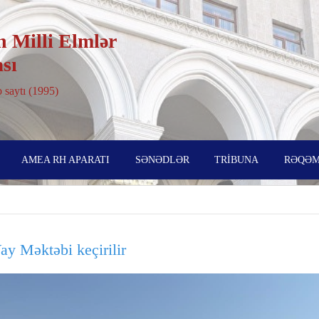
 Milli Elmlər
sı
 saytı (1995)
AMEA RH APARATI
SƏNƏDLƏR
TRİBUNA
RƏQƏM
ay Məktəbi keçirilir