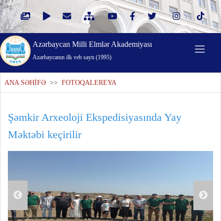
Azərbaycan Milli Elmlər Akademiyası
Azərbaycanın ilk veb saytı (1995)
ANA SƏHİFƏ
>>
FOTOQALEREYA
Şəmkir Arxeoloji Ekspedisiyasında Yay
Məktəbi keçirilir