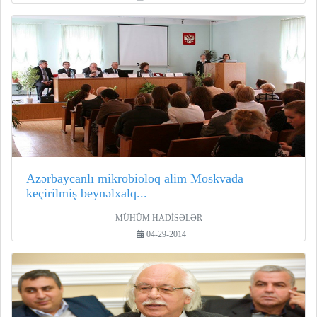
Azərbaycanlı mikrobioloq alim Moskvada
keçirilmiş beynəlxalq...
MÜHÜM HADİSƏLƏR
04-29-2014