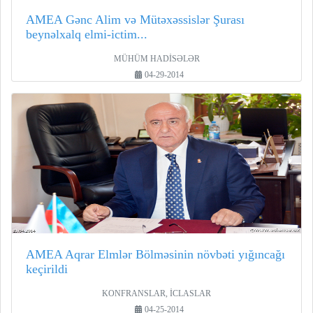
AMEA Gənc Alim və Mütəxəssislər Şurası
beynəlxalq elmi-ictim...
MÜHÜM HADİSƏLƏR
04-29-2014
AMEA Aqrar Elmlər Bölməsinin növbəti yığıncağı
keçirildi
KONFRANSLAR, İCLASLAR
04-25-2014