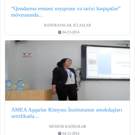
“Qondarma erməni soyqırımı və tarixi həqiqətlər”
mövzusunda...
KONFRANSLAR, İCLASLAR
04-23-2014
AMEA Aşqarlar Kimyası İnstitutunun əməkdaşları
sertifikatla...
MÜHÜM HADİSƏLƏR
04-22-2014