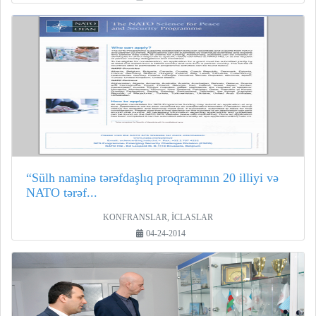
“Sülh naminə tərəfdaşlıq proqramının 20 illiyi və
NATO tərəf...
KONFRANSLAR, İCLASLAR
04-24-2014