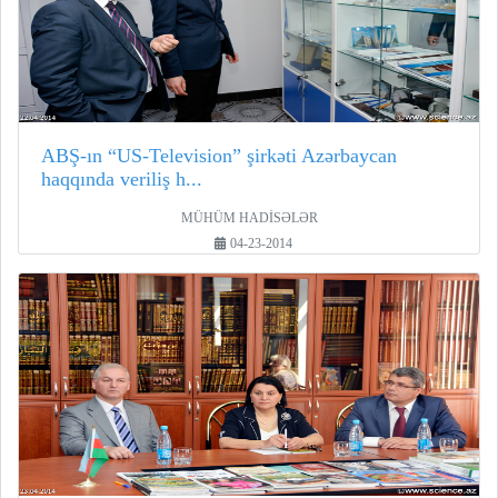
ABŞ-ın “US-Television” şirkəti Azərbaycan
haqqında veriliş h...
MÜHÜM HADİSƏLƏR
04-23-2014