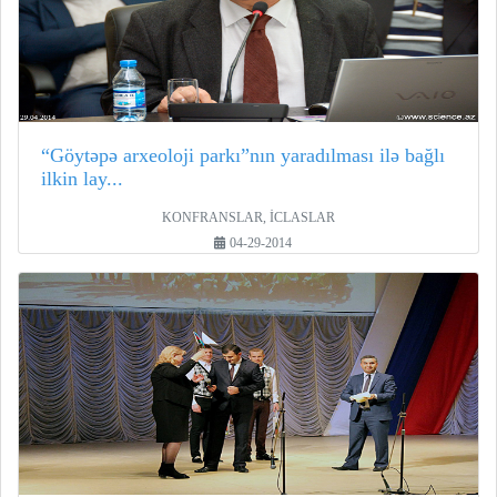
“Göytəpə arxeoloji parkı”nın yaradılması ilə bağlı
ilkin lay...
KONFRANSLAR, İCLASLAR
04-29-2014