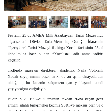
Fevralın 25-də AMEA Milli Azərbaycan Tarixi Muzeyində
“İçərişəhər” Dövlət Tarix-Memarlıq Qoruğu İdarəsinin
“İçərişəhər” Tarixi Muzeyi ilə birgə Xocalı faciəsinin 23-cü
ildönümünə həsr olunan “Xocalısız” adlı anma tədbiri
keçirilib.
Tədbirdə muzeyin direktoru, akademik Nailə Vəlixanlı
Xocalı soyqırımının bəşər tarixində ən qanlı cinayətlərdən
olduğunu, bu faciənin xalqımızın qan yaddaşında əbədi
yaşayacağını vurğulayıb.
Bildirilib ki, 1992-ci il fevralın 25-dən 26-na keçən gecə
erməni silahlı birləşmələri keçmiş SSRİ-yə məxsus olan və o