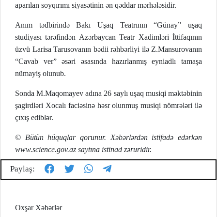
aparılan soyqırımı siyasətinin ən qəddar mərhələsidir.
Anım tədbirində Bakı Uşaq Teatrının “Günay” uşaq
studiyası tərəfindən Azərbaycan Teatr Xadimləri İttifaqının
üzvü Larisa Tarusovanın bədii rəhbərliyi ilə Z.Mansurovanın
“Cavab ver” əsəri əsasında hazırlanmış eyniadlı tamaşa
nümayiş olunub.
Sonda M.Maqomayev adına 26 saylı uşaq musiqi məktəbinin
şagirdləri Xocalı faciəsinə həsr olunmuş musiqi nömrələri ilə
çıxış ediblər.
© Bütün hüquqlar qorunur. Xəbərlərdən istifadə edərkən
www.science.gov.az saytına istinad zəruridir.
Paylaş:
Oxşar Xəbərlər