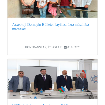
Arxeoloji Dərnəyin Bülleten layihəsi üzrə müsahibə
mərhələsi...
KONFRANSLAR, İCLASLAR
08.01.2026