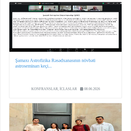
Şamaxı Astrofizika Rəsədxanasının növbəti
astroseminarı keçi...
KONFRANSLAR, İCLASLAR
08.06.2026