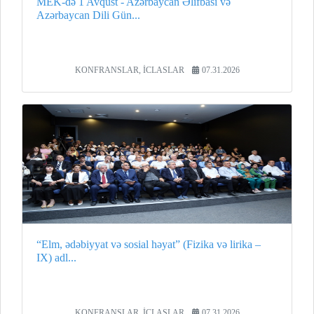
MEK-də 1 Avqust - Azərbaycan Əlifbası və
Azərbaycan Dili Gün...
KONFRANSLAR, İCLASLAR
07.31.2026
“Elm, ədəbiyyat və sosial həyat” (Fizika və lirika –
IX) adl...
KONFRANSLAR, İCLASLAR
07.31.2026