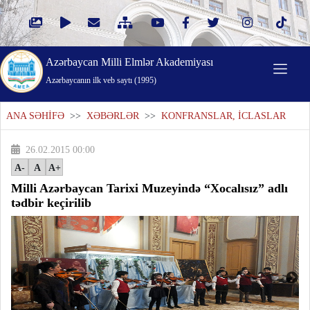
Azərbaycan Milli Elmlər Akademiyası
Azərbaycanın ilk veb saytı (1995)
ANA SƏHİFƏ
>>
XƏBƏRLƏR
>>
KONFRANSLAR, İCLASLAR
26.02.2015 00:00
A-
A
A+
Milli Azərbaycan Tarixi Muzeyində “Xocalısız” adlı
tədbir keçirilib