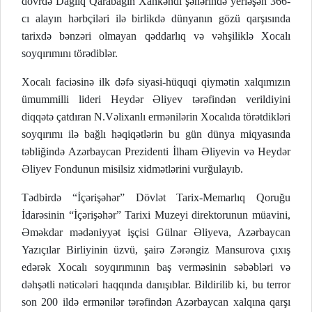
dövrdə Dağlıq Qarabağın Xankəndi şəhərində yerləşən 366-
cı alayın hərbçiləri ilə birlikdə dünyanın gözü qarşısında
tarixdə bənzəri olmayan qəddarlıq və vəhşiliklə Xocalı
soyqırımını törədiblər.
Xocalı faciəsinə ilk dəfə siyasi-hüquqi qiymətin xalqımızın
ümummilli lideri Heydər Əliyev tərəfindən verildiyini
diqqətə çatdıran N.Vəlixanlı ermənilərin Xocalıda törətdikləri
soyqırımı ilə bağlı həqiqətlərin bu gün dünya miqyasında
təbliğində Azərbaycan Prezidenti İlham Əliyevin və Heydər
Əliyev Fondunun misilsiz xidmətlərini vurğulayıb.
Tədbirdə “İçərişəhər” Dövlət Tarix-Memarlıq Qoruğu
İdarəsinin “İçərişəhər” Tarixi Muzeyi direktorunun müavini,
Əməkdar mədəniyyət işçisi Gülnar Əliyeva, Azərbaycan
Yazıçılar Birliyinin üzvü, şairə Zərəngiz Mansurova çıxış
edərək Xocalı soyqırımının baş verməsinin səbəbləri və
dəhşətli nəticələri haqqında danışıblar. Bildirilib ki, bu terror
son 200 ildə ermənilər tərəfindən Azərbaycan xalqına qarşı