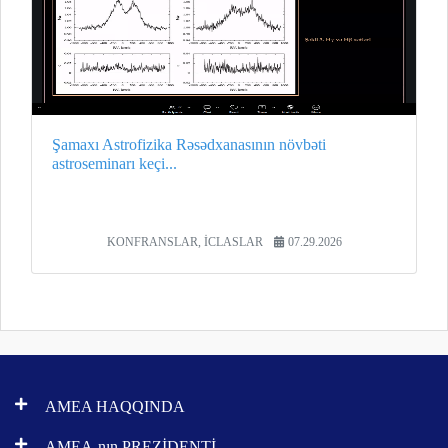
Şamaxı Astrofizika Rəsədxanasının növbəti
astroseminarı keçi...
KONFRANSLAR, İCLASLAR
07.29.2026
AMEA HAQQINDA
AMEA-nın PREZİDENTİ