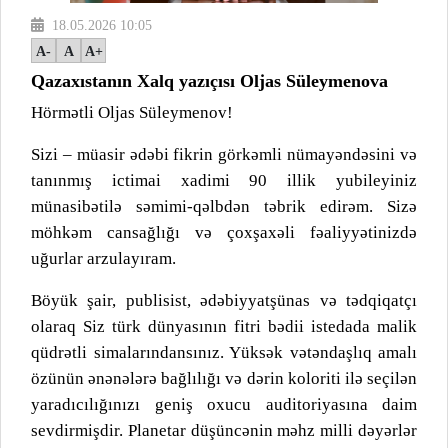
18.05.2026 10:05
A-
A
A+
Qazaxıstanın Xalq yazıçısı Oljas Süleymenova
Hörmətli Oljas Süleymenov!
Sizi – müasir ədəbi fikrin görkəmli nümayəndəsini və
tanınmış ictimai xadimi 90 illik yubileyiniz
münasibətilə səmimi-qəlbdən təbrik edirəm. Sizə
möhkəm cansağlığı və çoxşaxəli fəaliyyətinizdə
uğurlar arzulayıram.
Böyük şair, publisist, ədəbiyyatşünas və tədqiqatçı
olaraq Siz türk dünyasının fitri bədii istedada malik
qüdrətli simalarındansınız. Yüksək vətəndaşlıq amalı
özünün ənənələrə bağlılığı və dərin koloriti ilə seçilən
yaradıcılığınızı geniş oxucu auditoriyasına daim
sevdirmişdir. Planetar düşüncənin məhz milli dəyərlər