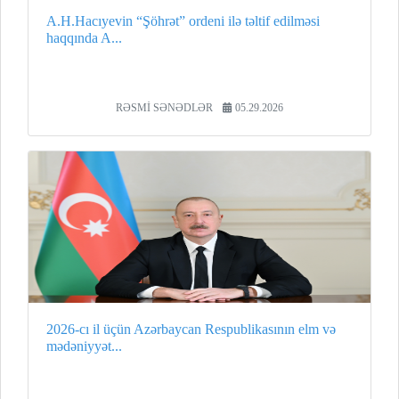
A.H.Hacıyevin “Şöhrət” ordeni ilə təltif edilməsi
haqqında A...
RƏSMİ SƏNƏDLƏR
05.29.2026
2026-cı il üçün Azərbaycan Respublikasının elm və
mədəniyyət...