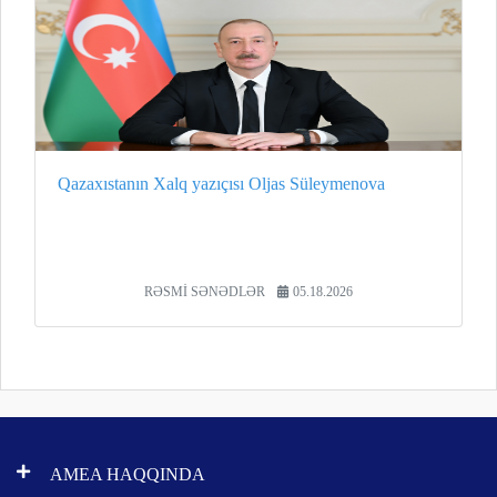
Qazaxıstanın Xalq yazıçısı Oljas Süleymenova
RƏSMİ SƏNƏDLƏR
05.18.2026
AMEA HAQQINDA