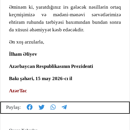
Əminəm ki, yaratdığınız irs gələcək nəsillərin ortaq
keçmişimizə və mədəni-mənəvi sərvətlərimizə
ehtiram ruhunda tərbiyəsi baxımından bundan sonra
da xüsusi əhəmiyyət kəsb edəcəkdir.
Ən xoş arzularla,
İlham Əliyev
Azərbaycan Respublikasının Prezidenti
Bakı şəhəri, 15 may 2026-cı il
AzərTac
Paylaş: