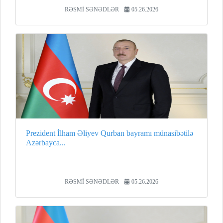
RƏSMİ SƏNƏDLƏR
05.26.2026
Prezident İlham Əliyev Qurban bayramı münasibətilə
Azərbayca...
RƏSMİ SƏNƏDLƏR
05.26.2026