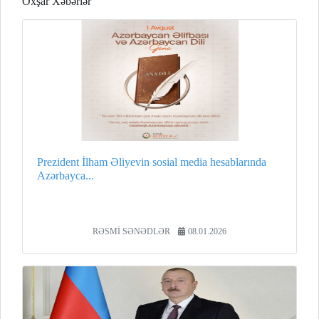
Oxşar Xəbərlər
Prezident İlham Əliyevin sosial media hesablarında
Azərbayca...
RƏSMİ SƏNƏDLƏR
08.01.2026