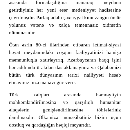
əsasında formalaşdığına inanaraq meydana
gətirdiyiniz hər yeni əsər mədəniyyət hadisəsinə
çevrilmişdir. Parlaq ədəbi şəxsiyyət kimi zəngin ömür
yolunuz vətənə və xalqa təmənnasız xidmətin
nümunəsidir.
Ötən əsrin 80-ci illərindən etibarən ictimai-siyasi
həyat meydanındakı coşqun fəaliyyətinizi həmişə
məmnunluqla xatırlayırıq. Azərbaycanın haqq işini
hər addımda ürəkdən dəstəkləməyiniz və Qələbəmizi
bütün türk dünyasının tarixi nailiyyəti hesab
etməyiniz bizə mənəvi güc verir.
Türk xalqları arasında həmrəyliyin
möhkəmləndirilməsinə və qarşılıqlı humanitar
əlaqələrin genişləndirilməsinə töhfələriniz
danılmazdır. Ölkəmizə münasibətiniz bizim üçün
dostluq və qardaşlığın həqiqi meyarıdır.