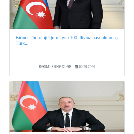
Birinci Türkoloji Qurultayın 100 illiyinə həsr olunmuş
Türk...
RƏSMİ SƏNƏDLƏR
06.29.2026