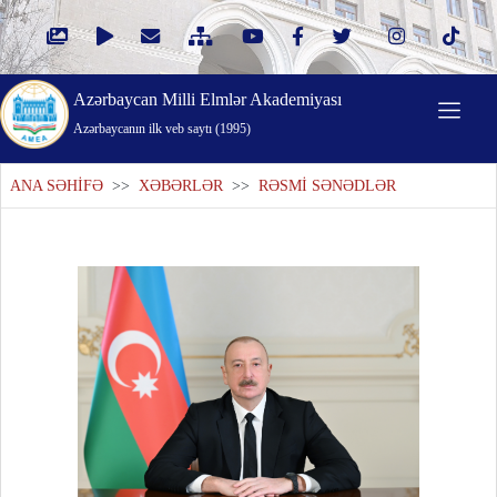
Azərbaycan Milli Elmlər Akademiyası
Azərbaycanın ilk veb saytı (1995)
ANA SƏHİFƏ
>>
XƏBƏRLƏR
>>
RƏSMİ SƏNƏDLƏR