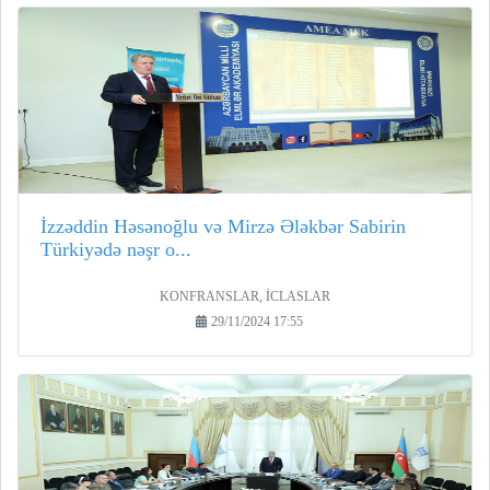
İzzəddin Həsənoğlu və Mirzə Ələkbər Sabirin
Türkiyədə nəşr o...
KONFRANSLAR, İCLASLAR
29/11/2024 17:55