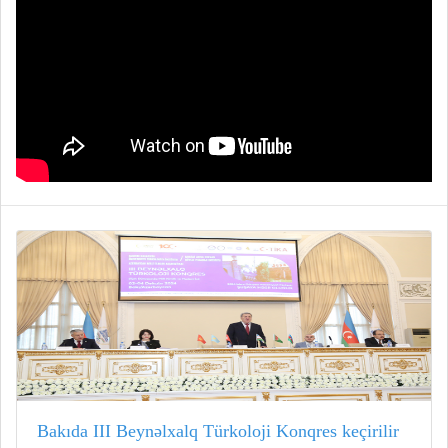
Bakıda III Beynəlxalq Türkoloji Konqres keçirilir