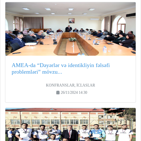
AMEA-da “Dəyərlər və identikliyin fəlsəfi
problemləri” mövzu...
KONFRANSLAR, İCLASLAR
26/11/2024 14:30