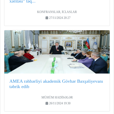
xəritəsi” təq...
KONFRANSLAR, İCLASLAR
27/11/2024 20:27
AMEA rəhbərliyi akademik Gövhər Baxşəliyevanı
təbrik edib
MÜHÜM HADİSƏLƏR
26/11/2024 19:30