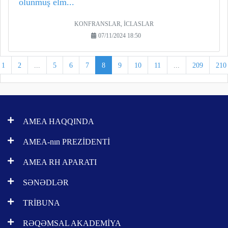
olunmuş elm...
KONFRANSLAR, İCLASLAR
07/11/2024 18:50
1
2
...
5
6
7
8
9
10
11
...
209
210
AMEA HAQQINDA
AMEA-nın PREZİDENTİ
AMEA RH APARATI
SƏNƏDLƏR
TRİBUNA
RƏQƏMSAL AKADEMİYA