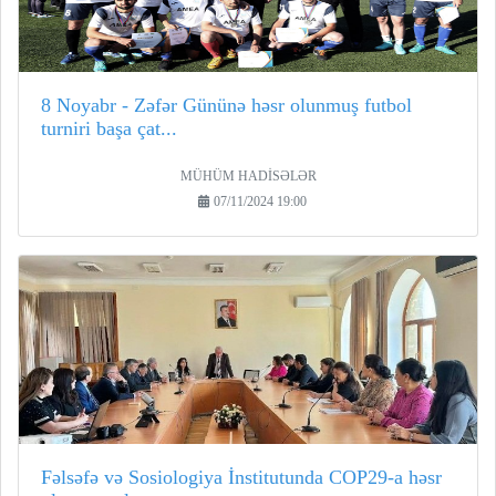
8 Noyabr - Zəfər Gününə həsr olunmuş futbol
turniri başa çat...
MÜHÜM HADİSƏLƏR
07/11/2024 19:00
Fəlsəfə və Sosiologiya İnstitutunda COP29-a həsr