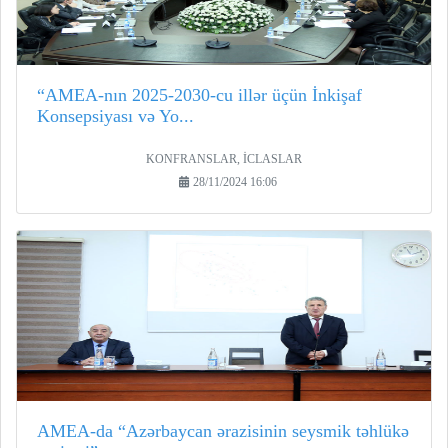
“AMEA-nın 2025-2030-cu illər üçün İnkişaf
Konsepsiyası və Yo...
KONFRANSLAR, İCLASLAR
28/11/2024 16:06
AMEA-da “Azərbaycan ərazisinin seysmik təhlükə