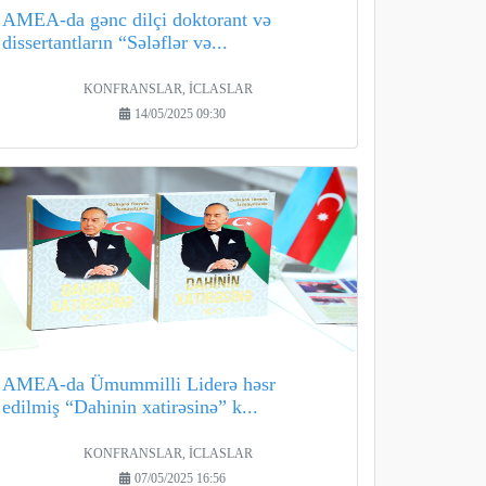
AMEA-da gənc dilçi doktorant və
dissertantların “Sələflər və...
KONFRANSLAR, İCLASLAR
14/05/2025 09:30
AMEA-da Ümummilli Liderə həsr
edilmiş “Dahinin xatirəsinə” k...
KONFRANSLAR, İCLASLAR
07/05/2025 16:56