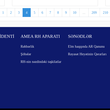
1
2
3
4
5
6
7
8
9
10
...
209
210
İDENTİ
AMEA RH APARATI
SƏNƏDLƏR
Rəhbərlik
Elm haqqında AR Qanunu
Şöbələr
Rəyasət Heyətinin Qərarları
RH-nin nəzdindəki təşkilatlar