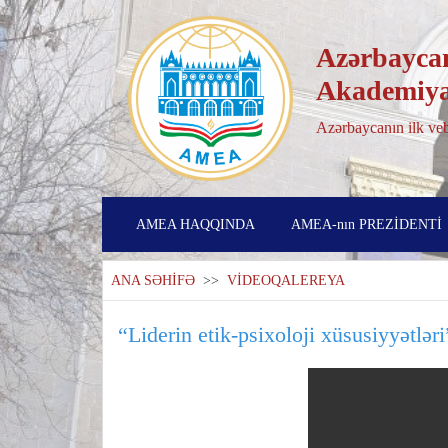
Azərbaycan
Akademiya
Azərbaycanın ilk veb
AMEA HAQQINDA
AMEA-nın PREZİDENTİ
ANA SƏHİFƏ
>>
VİDEOQALEREYA
“Liderin etik-psixoloji xüsusiyyətlə