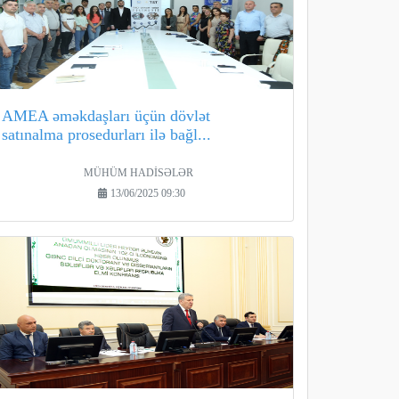
AMEA əməkdaşları üçün dövlət
satınalma prosedurları ilə bağl...
MÜHÜM HADİSƏLƏR
13/06/2025 09:30