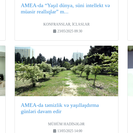
AMEA-da “Yaşıl dünya, süni intellekt və
müasir reallıqlar” m...
KONFRANSLAR, İCLASLAR
23/05/2025 09:30
AMEA-da təmizlik və yaşıllaşdırma
günləri davam edir
MÜHÜM HADİSƏLƏR
13/05/2025 14:00