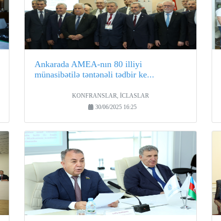
Ankarada AMEA-nın 80 illiyi
münasibətilə təntənəli tədbir ke...
KONFRANSLAR, İCLASLAR
30/06/2025 16:25