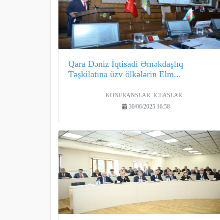
Qara Dəniz İqtisadi Əməkdaşlıq
Təşkilatına üzv ölkələrin Elm...
KONFRANSLAR, İCLASLAR
30/06/2025 16:58