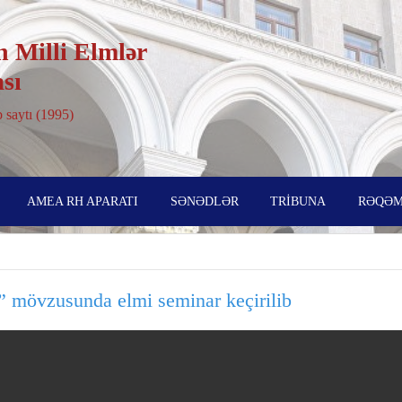
 Milli Elmlər
sı
 saytı (1995)
AMEA RH APARATI
SƏNƏDLƏR
TRİBUNA
RƏQƏM
ri” mövzusunda elmi seminar keçirilib