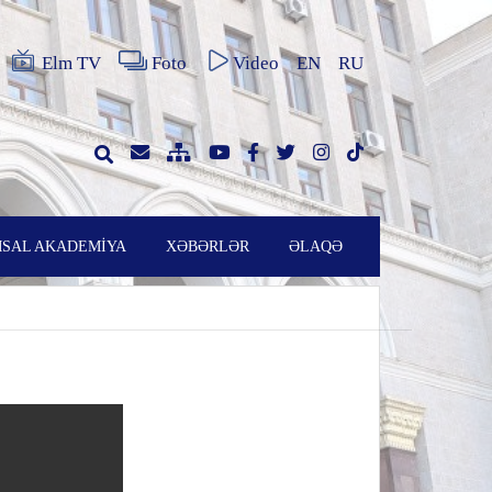
Elm TV
Foto
Video
EN
RU
SAL AKADEMİYA
XƏBƏRLƏR
ƏLAQƏ