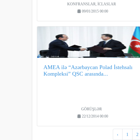
KONFRANSLAR, İCLASLAR
09/01/2015 00:00
AMEA ilə “Azərbaycan Polad İstehsalı
Kompleksi” QSC arasında...
GÖRÜŞLƏR
22/12/2014 00:00
‹
1
2