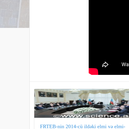
FRTEB-nin 2014-cü ildəki elmi və elmi-