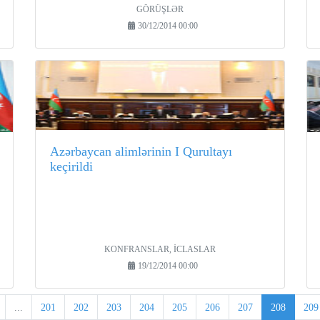
GÖRÜŞLƏR
30/12/2014 00:00
Azərbaycan alimlərinin I Qurultayı
keçirildi
KONFRANSLAR, İCLASLAR
19/12/2014 00:00
...
201
202
203
204
205
206
207
208
209