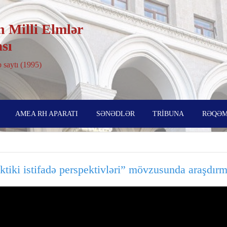
 Milli Elmlər
sı
 saytı (1995)
AMEA RH APARATI
SƏNƏDLƏR
TRİBUNA
RƏQƏM
ki istifadə perspektivləri” mövzusunda araşdırma