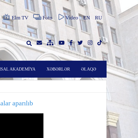
Elm TV
Foto
Video
EN
RU
SAL AKADEMİYA
XƏBƏRLƏR
ƏLAQƏ
lar aparılıb