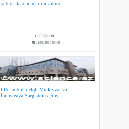
tətbiqi ilə əlaqədar müzakirə...
GÖRÜŞLƏR
21/01/2015 00:00
I Respublika Əqli Mülkiyyət və
İnnovasiya Sərgisinin açılışı...