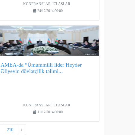
KONFRANSLAR, İCLASLAR
24/12/2014 00:00
AMEA-da “Ümummilli lider Heydər
Əliyevin dövlətçilik təlimi...
KONFRANSLAR, İCLASLAR
11/12/2014 00:00
210
›