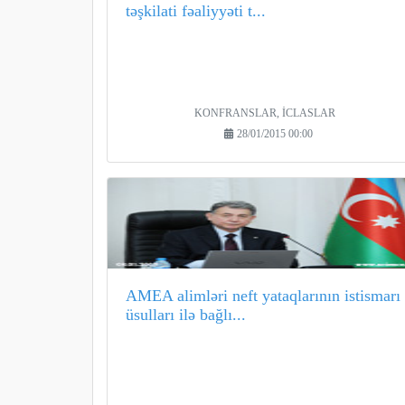
təşkilati fəaliyyəti t...
KONFRANSLAR, İCLASLAR
28/01/2015 00:00
AMEA alimləri neft yataqlarının istismarı
üsulları ilə bağlı...