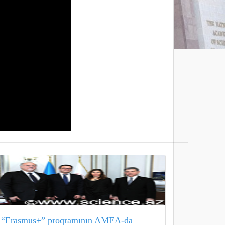
“Erasmus+” proqramının AMEA-da