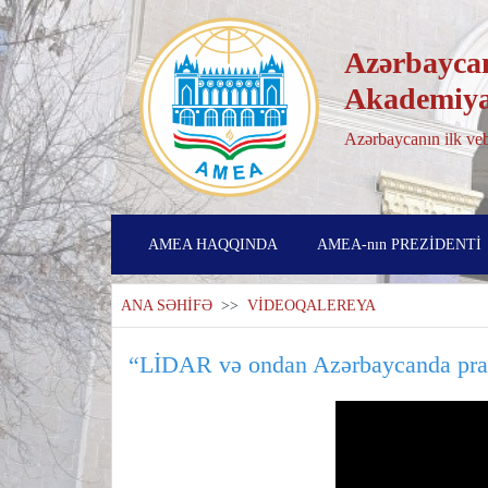
Azərbaycan
Akademiya
Azərbaycanın ilk veb
AMEA HAQQINDA
AMEA-nın PREZİDENTİ
ANA SƏHİFƏ
>>
VİDEOQALEREYA
“LİDAR və ondan Azərbaycanda prakti