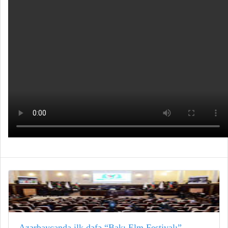
Azərbaycanda ilk dəfə “Bakı Elm Festivalı”