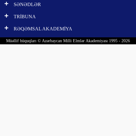
SƏNƏDLƏR
TRİBUNA
RƏQƏMSAL AKADEMİYA
Müəllif hüquqları © Azərbaycan Milli Elmlər Akademiyası 1995 - 2026