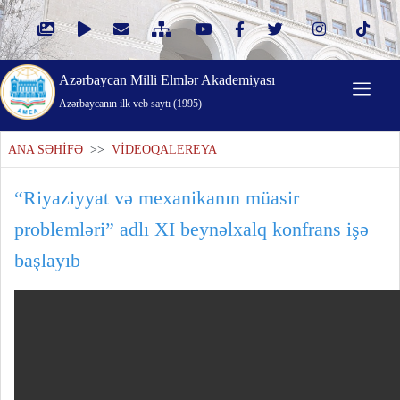
Azərbaycan Milli Elmlər Akademiyası
Azərbaycanın ilk veb saytı (1995)
ANA SƏHİFƏ
>>
VİDEOQALEREYA
“Riyaziyyat və mexanikanın müasir
problemləri” adlı XI beynəlxalq konfrans işə
başlayıb