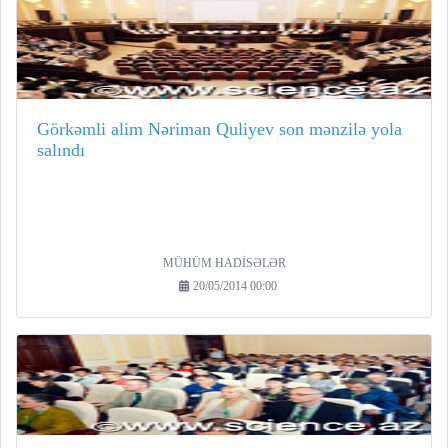
Görkəmli alim Nəriman Quliyev son mənzilə yola
salındı
MÜHÜM HADİSƏLƏR
20/05/2014 00:00