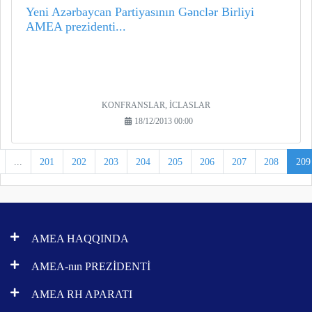
Yeni Azərbaycan Partiyasının Gənclər Birliyi
AMEA prezidenti...
KONFRANSLAR, İCLASLAR
18/12/2013 00:00
...
201
202
203
204
205
206
207
208
209
AMEA HAQQINDA
AMEA-nın PREZİDENTİ
AMEA RH APARATI