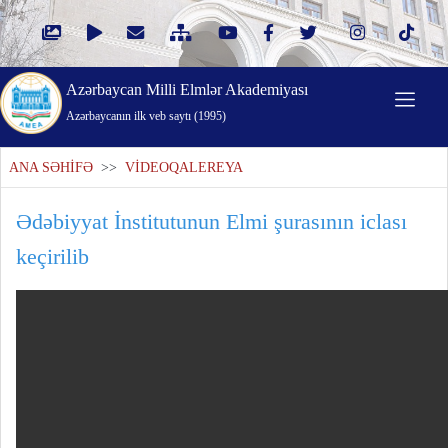
Azərbaycan Milli Elmlər Akademiyası
Azərbaycanın ilk veb saytı (1995)
ANA SƏHİFƏ
>>
VİDEOQALEREYA
Ədəbiyyat İnstitutunun Elmi şurasının iclası
keçirilib