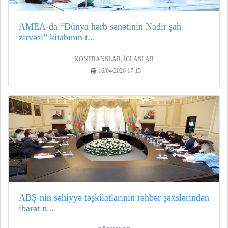
AMEA-da “Dünya hərb sənətinin Nadir şah
zirvəsi” kitabının t...
KONFRANSLAR, İCLASLAR
16/04/2026 17:15
ABŞ-nin səhiyyə təşkilatlarının rəhbər şəxslərindən
ibarət n...