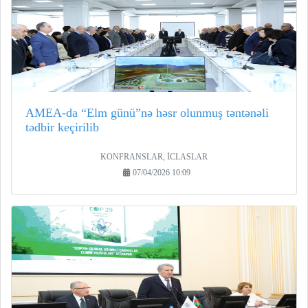
AMEA-da “Elm günü”nə həsr olunmuş təntənəli
tədbir keçirilib
KONFRANSLAR, İCLASLAR
07/04/2026 10:09