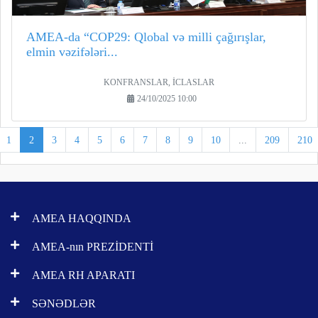
AMEA-da “COP29: Qlobal və milli çağırışlar,
elmin vəzifələri...
KONFRANSLAR, İCLASLAR
24/10/2025 10:00
1
2
3
4
5
6
7
8
9
10
...
209
210
AMEA HAQQINDA
AMEA-nın PREZİDENTİ
AMEA RH APARATI
SƏNƏDLƏR