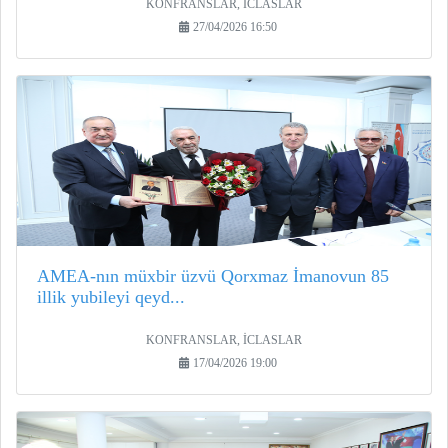
KONFRANSLAR, İCLASLAR
27/04/2026 16:50
AMEA-nın müxbir üzvü Qorxmaz İmanovun 85
illik yubileyi qeyd...
KONFRANSLAR, İCLASLAR
17/04/2026 19:00