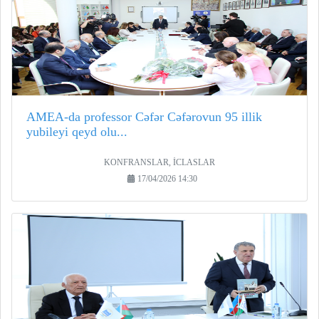
AMEA-da professor Cəfər Cəfərovun 95 illik
yubileyi qeyd olu...
KONFRANSLAR, İCLASLAR
17/04/2026 14:30