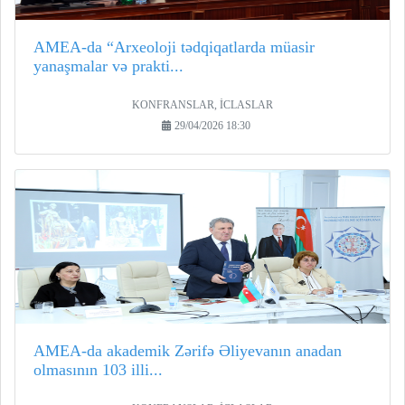
AMEA-da “Arxeoloji tədqiqatlarda müasir
yanaşmalar və prakti...
KONFRANSLAR, İCLASLAR
29/04/2026 18:30
AMEA-da akademik Zərifə Əliyevanın anadan
olmasının 103 illi...