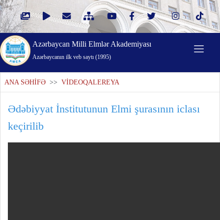
Azərbaycan Milli Elmlər Akademiyası
Azərbaycanın ilk veb saytı (1995)
ANA SƏHİFƏ
>>
VİDEOQALEREYA
Ədəbiyyat İnstitutunun Elmi şurasının iclası
keçirilib