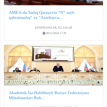
AMEA-da Sadıq Qarayevin “N” saylı
qəhrəmanlıq” və “Azərbayca...
KONFRANSLAR, İCLASLAR
06/11/2024 17:29
Akademik İsa Həbibbəyli Rusiya Federasiyası
Müsəlmanları Ruh...