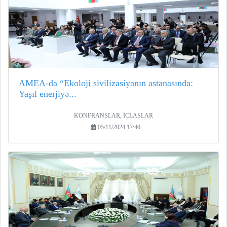
AMEA-da “Ekoloji sivilizasiyanın astanasında:
Yaşıl enerjiyə...
KONFRANSLAR, İCLASLAR
05/11/2024 17:40