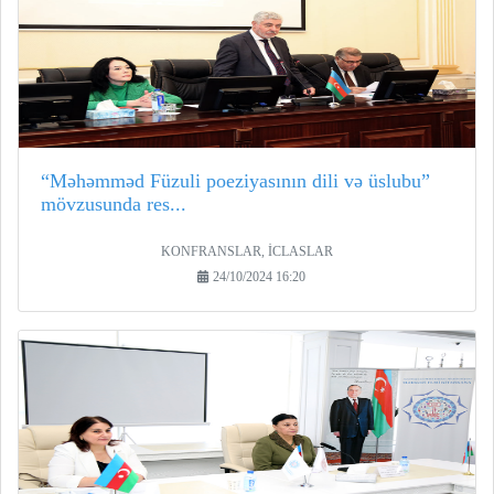
“Məhəmməd Füzuli poeziyasının dili və üslubu”
mövzusunda res...
KONFRANSLAR, İCLASLAR
24/10/2024 16:20