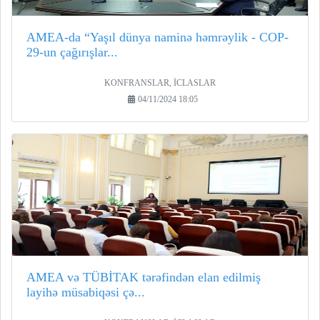
AMEA-da “Yaşıl dünya naminə həmrəylik - COP-
29-un çağırışlar...
KONFRANSLAR, İCLASLAR
04/11/2024 18:05
AMEA və TÜBİTAK tərəfindən elan edilmiş
layihə müsabiqəsi çə...