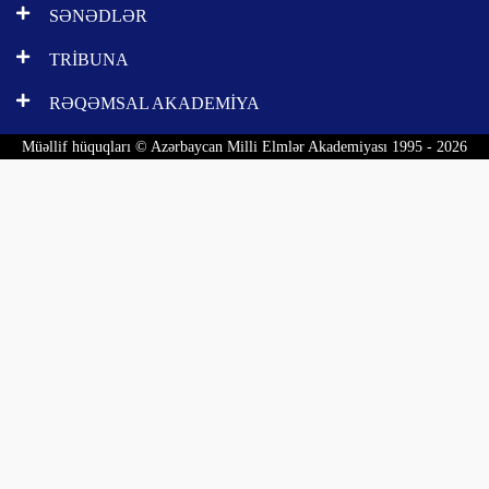
SƏNƏDLƏR
TRİBUNA
RƏQƏMSAL AKADEMİYA
Müəllif hüquqları © Azərbaycan Milli Elmlər Akademiyası 1995 - 2026