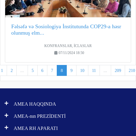
Fəlsəfə və Sosiologiya İnstitutunda COP29-a həsr
olunmuş elm...
KONFRANSLAR, İCLASLAR
07/11/2024 18:50
1
2
...
5
6
7
8
9
10
11
...
209
210
AMEA HAQQINDA
AMEA-nın PREZİDENTİ
AMEA RH APARATI