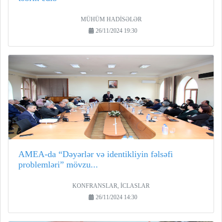
MÜHÜM HADİSƏLƏR
26/11/2024 19:30
AMEA-da “Dəyərlər və identikliyin fəlsəfi
problemləri” mövzu...
KONFRANSLAR, İCLASLAR
26/11/2024 14:30