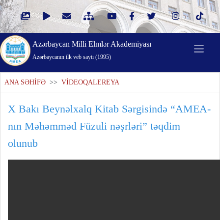
Azərbaycan Milli Elmlər Akademiyası
Azərbaycanın ilk veb saytı (1995)
ANA SƏHİFƏ
>>
VİDEOQALEREYA
X Bakı Beynəlxalq Kitab Sərgisində “AMEA-
nın Məhəmməd Füzuli nəşrləri” təqdim
olunub