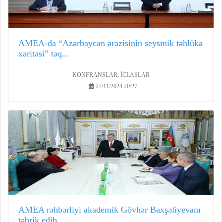
AMEA-da “Azərbaycan ərazisinin seysmik təhlükə
xəritəsi” təq...
KONFRANSLAR, İCLASLAR
27/11/2024 20:27
AMEA rəhbərliyi akademik Gövhər Baxşəliyevanı
təbrik edib