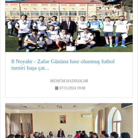
8 Noyabr - Zəfər Gününə həsr olunmuş futbol
turniri başa çat...
MÜHÜM HADİSƏLƏR
07/11/2024 19:00