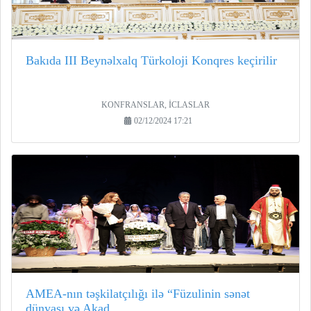
Bakıda III Beynəlxalq Türkoloji Konqres keçirilir
KONFRANSLAR, İCLASLAR
02/12/2024 17:21
AMEA-nın təşkilatçılığı ilə “Füzulinin sənət
dünyası və Akad...