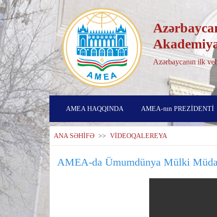
Azərbaycan
Akademiya
Azərbaycanın ilk veb
AMEA HAQQINDA
AMEA-nın PREZİDENTİ
ANA SƏHİFƏ
>>
VİDEOQALEREYA
AMEA-da Ümumdünya Mülki Müdafi