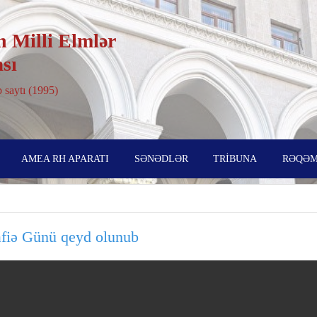
 Milli Elmlər
sı
 saytı (1995)
AMEA RH APARATI
SƏNƏDLƏR
TRİBUNA
RƏQƏM
ə Günü qeyd olunub