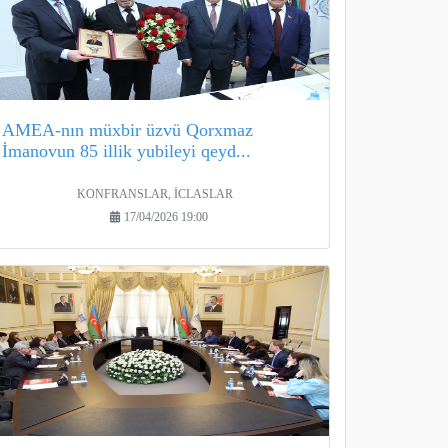
AMEA-nın müxbir üzvü Qorxmaz
İmanovun 85 illik yubileyi qeyd...
KONFRANSLAR, İCLASLAR
17/04/2026 19:00