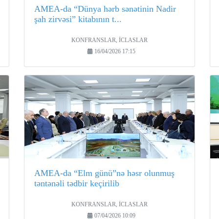
AMEA-da “Dünya hərb sənətinin Nadir
şah zirvəsi” kitabının t...
KONFRANSLAR, İCLASLAR
16/04/2026 17:15
AMEA-da “Elm günü”nə həsr olunmuş
təntənəli tədbir keçirilib
KONFRANSLAR, İCLASLAR
07/04/2026 10:09