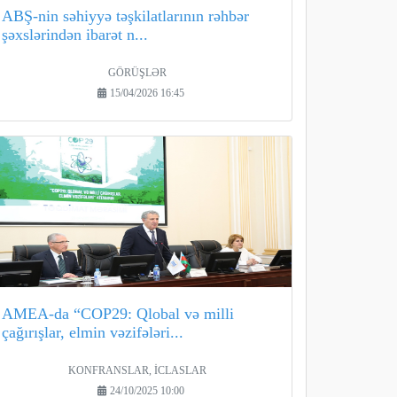
ABŞ-nin səhiyyə təşkilatlarının rəhbər
şəxslərindən ibarət n...
GÖRÜŞLƏR
15/04/2026 16:45
AMEA-da “COP29: Qlobal və milli
çağırışlar, elmin vəzifələri...
KONFRANSLAR, İCLASLAR
24/10/2025 10:00