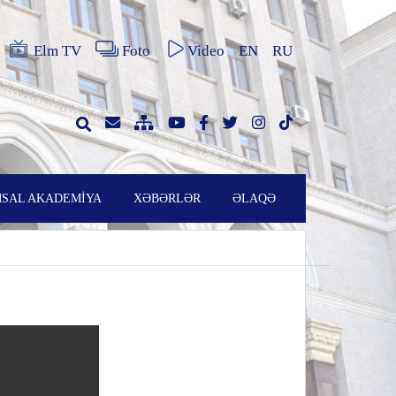
Elm TV
Foto
Video
EN
RU
SAL AKADEMİYA
XƏBƏRLƏR
ƏLAQƏ