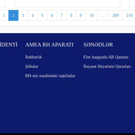
1
2
3
4
5
6
7
8
9
10
...
209
210
İDENTİ
AMEA RH APARATI
SƏNƏDLƏR
Rəhbərlik
Elm haqqında AR Qanunu
Şöbələr
Rəyasət Heyətinin Qərarları
RH-nin nəzdindəki təşkilatlar