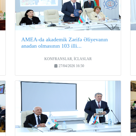
AMEA-da akademik Zərifə Əliyevanın
anadan olmasının 103 illi...
KONFRANSLAR, İCLASLAR
27/04/2026 16:50