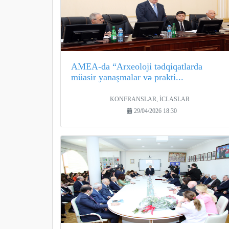
AMEA-da “Arxeoloji tədqiqatlarda
müasir yanaşmalar və prakti...
KONFRANSLAR, İCLASLAR
29/04/2026 18:30