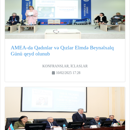
AMEA-da Qadınlar və Qızlar Elmdə Beynəlxalq
Günü qeyd olunub
KONFRANSLAR, İCLASLAR
10/02/2025 17:28