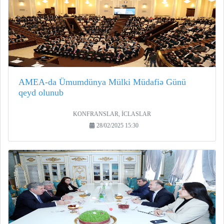
AMEA-da Ümumdünya Mülki Müdafiə Günü
qeyd olunub
KONFRANSLAR, İCLASLAR
28/02/2025 15:30