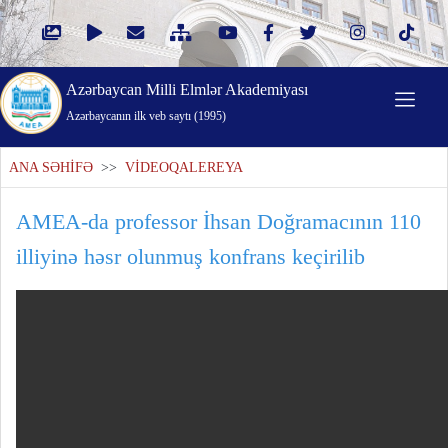
Azərbaycan Milli Elmlər Akademiyası
Azərbaycanın ilk veb saytı (1995)
ANA SƏHİFƏ
>>
VİDEOQALEREYA
AMEA-da professor İhsan Doğramacının 110
illiyinə həsr olunmuş konfrans keçirilib