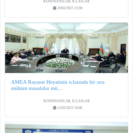
KONFRANSLAR, İCLASLAR
20/02/2025 15:00
AMEA Rəyasət Heyətinin iclasında bir sıra
mühüm məsələlər mü...
KONFRANSLAR, İCLASLAR
11/02/2025 10:00