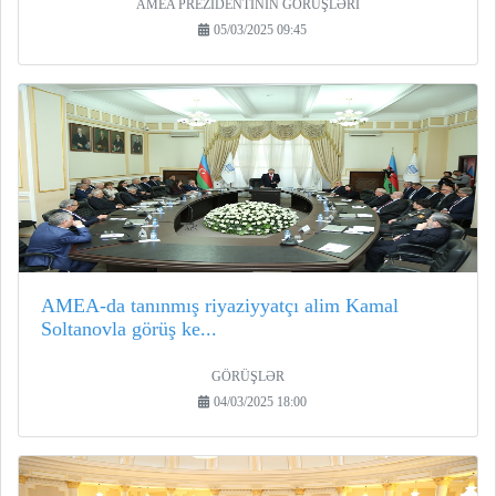
AMEA PREZİDENTİNİN GÖRÜŞLƏRİ
05/03/2025 09:45
AMEA-da tanınmış riyaziyyatçı alim Kamal
Soltanovla görüş ke...
GÖRÜŞLƏR
04/03/2025 18:00