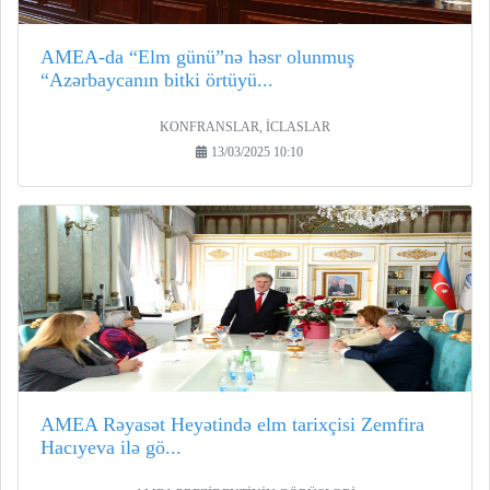
AMEA-da “Elm günü”nə həsr olunmuş
“Azərbaycanın bitki örtüyü...
KONFRANSLAR, İCLASLAR
13/03/2025 10:10
AMEA Rəyasət Heyətində elm tarixçisi Zemfira
Hacıyeva ilə gö...