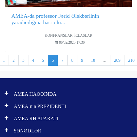
AMEA-da professor Fərid Ələkbərlinin
yaradıcılığına həsr olu...
KONFRANSLAR, İCLASLAR
06/02/2025 17:30
1
2
3
4
5
6
7
8
9
10
...
209
210
AMEA HAQQINDA
AMEA-nın PREZİDENTİ
AMEA RH APARATI
SƏNƏDLƏR