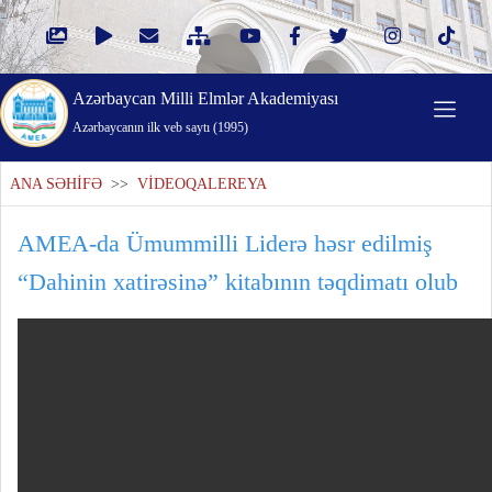
Azərbaycan Milli Elmlər Akademiyası
Azərbaycanın ilk veb saytı (1995)
ANA SƏHİFƏ
>>
VİDEOQALEREYA
AMEA-da Ümummilli Liderə həsr edilmiş
“Dahinin xatirəsinə” kitabının təqdimatı olub