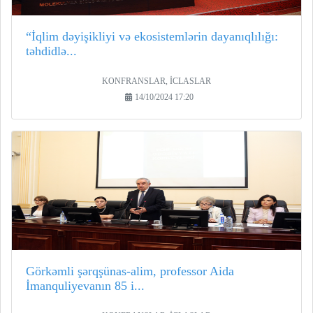
“İqlim dəyişikliyi və ekosistemlərin dayanıqlılığı:
təhdidlə...
KONFRANSLAR, İCLASLAR
14/10/2024 17:20
Görkəmli şərqşünas-alim, professor Aida
İmanquliyevanın 85 i...