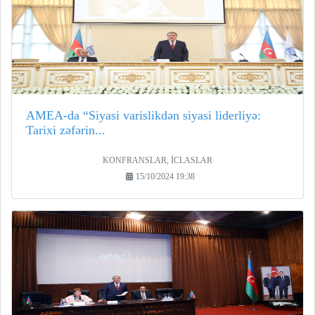
AMEA-da “Siyasi varislikdən siyasi liderliyə:
Tarixi zəfərin...
KONFRANSLAR, İCLASLAR
15/10/2024 19:38