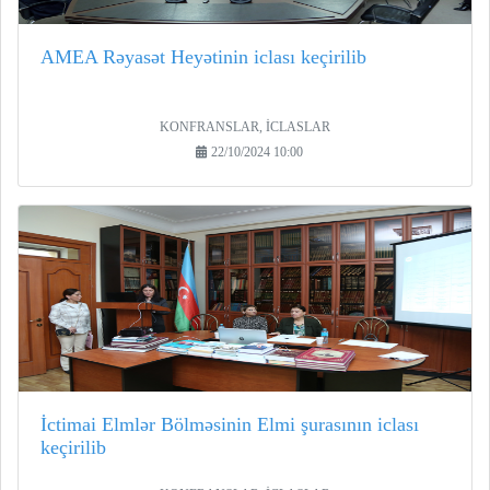
AMEA Rəyasət Heyətinin iclası keçirilib
KONFRANSLAR, İCLASLAR
22/10/2024 10:00
İctimai Elmlər Bölməsinin Elmi şurasının iclası
keçirilib