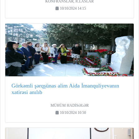
KONFRANSLAR, İCLASLAR
10/10/2024 14:15
Görkəmli şərqşünas alim Aida İmanquliyevanın
xatirəsi anılıb
MÜHÜM HADİSƏLƏR
10/10/2024 10:50