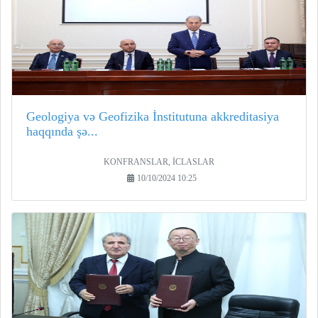
Geologiya və Geofizika İnstitutuna akkreditasiya
haqqında şə...
KONFRANSLAR, İCLASLAR
10/10/2024 10:25