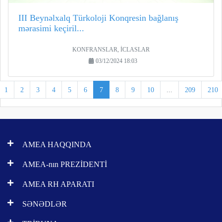
III Beynəlxalq Türkoloji Konqresin bağlanış
mərasimi keçiril...
KONFRANSLAR, İCLASLAR
03/12/2024 18:03
1
2
3
4
5
6
7
8
9
10
...
209
210
AMEA HAQQINDA
AMEA-nın PREZİDENTİ
AMEA RH APARATI
SƏNƏDLƏR