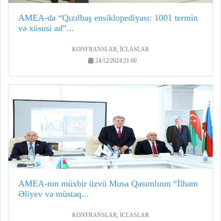
AMEA-da “Qızılbaş ensiklopediyası: 1001 termin
və xüsusi ad”...
KONFRANSLAR, İCLASLAR
24/12/2024 21:00
AMEA-nın müxbir üzvü Musa Qasımlının “İlham
Əliyev və müstəq...
KONFRANSLAR, İCLASLAR