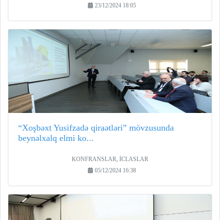
23/12/2024 18:05
“Xoşbəxt Yusifzadə qiraətləri” mövzusunda
beynəlxalq elmi ko...
KONFRANSLAR, İCLASLAR
05/12/2024 16:38