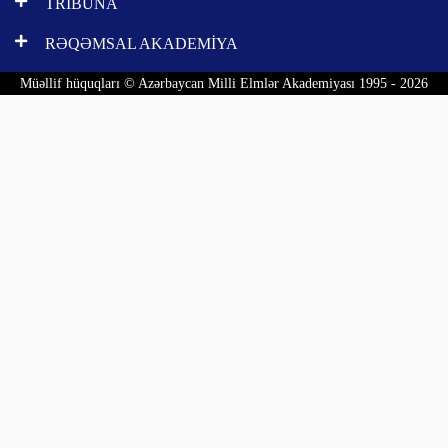
TRİBUNA
RƏQƏMSAL AKADEMİYA
Müəllif hüquqları © Azərbaycan Milli Elmlər Akademiyası 1995 - 2026