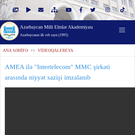
Azərbaycan Milli Elmlər Akademiyası
Azərbaycanın ilk veb saytı (1995)
ANA SƏHİFƏ
>>
VİDEOQALEREYA
AMEA ilə "Intertelecom" MMC şirkəti
arasında niyyət sazişi imzalanıb