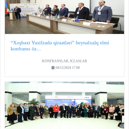
“Xoşbəxt Yusifzadə qiraətləri” beynəlxalq elmi
konfransı öz...
KONFRANSLAR, İCLASLAR
04/12/2024 17:00