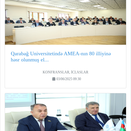
Qarabağ Universitetində AMEA-nın 80 illiyinə
həsr olunmuş el...
KONFRANSLAR, İCLASLAR
03/06/2025 09:30