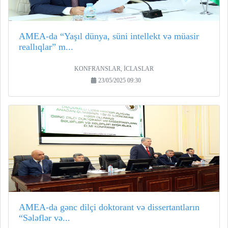
AMEA-da “Yaşıl dünya, süni intellekt və müasir
reallıqlar” m...
KONFRANSLAR, İCLASLAR
23/05/2025 09:30
AMEA-da gənc dilçi doktorant və dissertantların
“Sələflər və...