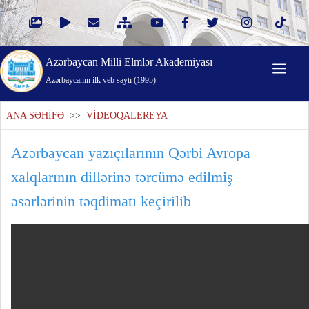
Azərbaycan Milli Elmlər Akademiyası
Azərbaycanın ilk veb saytı (1995)
ANA SƏHİFƏ
>>
VİDEOQALEREYA
Azərbaycan yazıçılarının Qərbi Avropa
xalqlarının dillərinə tərcümə edilmiş
əsərlərinin təqdimatı keçirilib