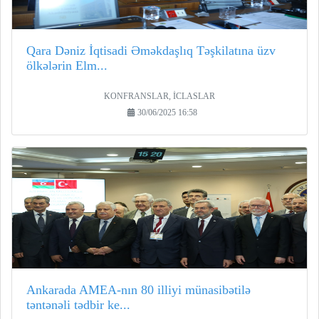
Qara Dəniz İqtisadi Əməkdaşlıq Təşkilatına üzv
ölkələrin Elm...
KONFRANSLAR, İCLASLAR
30/06/2025 16:58
Ankarada AMEA-nın 80 illiyi münasibətilə
təntənəli tədbir ke...