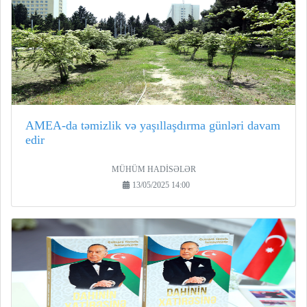
AMEA-da təmizlik və yaşıllaşdırma günləri davam
edir
MÜHÜM HADİSƏLƏR
13/05/2025 14:00