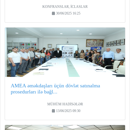
KONFRANSLAR, İCLASLAR
30/06/2025 16:25
AMEA əməkdaşları üçün dövlət satınalma
prosedurları ilə bağl...
MÜHÜM HADİSƏLƏR
13/06/2025 09:30