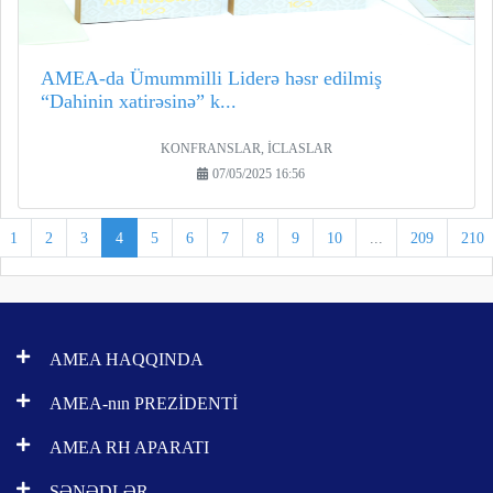
AMEA-da Ümummilli Liderə həsr edilmiş
“Dahinin xatirəsinə” k...
KONFRANSLAR, İCLASLAR
07/05/2025 16:56
1
2
3
4
5
6
7
8
9
10
...
209
210
AMEA HAQQINDA
AMEA-nın PREZİDENTİ
AMEA RH APARATI
SƏNƏDLƏR