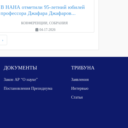
В НАНА отметили 95-летний юбилей
профессора Джафара Джафаров...
КОНФЕРЕНЦИИ, СОБРАНИЯ
04-17-2026
›
ДОКУМЕНТЫ
ТРИБУНА
Закон АР “О науке”
Заявления
Постановления Президиума
Интервью
Статьи