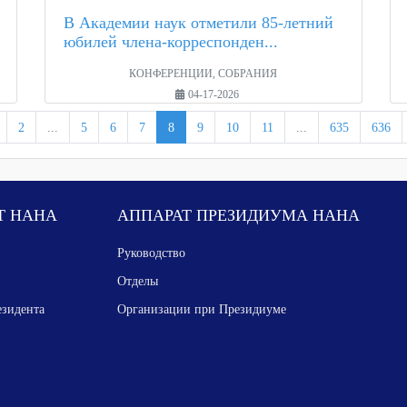
В Академии наук отметили 85-летний
юбилей члена-корреспонден...
КОНФЕРЕНЦИИ, СОБРАНИЯ
04-17-2026
2
...
5
6
7
8
9
10
11
...
635
636
Т НАНА
АППАРАТ ПРЕЗИДИУМА НАНА
Руководство
Отделы
езидента
Организации при Президиуме