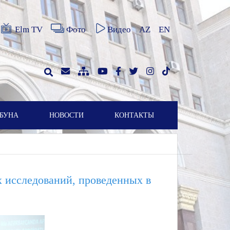
Elm TV
Фото
Видео
AZ
EN
БУНА
НОВОСТИ
КОНТАКТЫ
х исследований, проведенных в