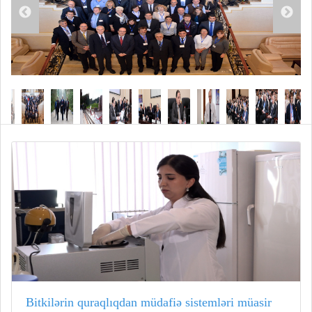
Bitkilərin quraqlıqdan müdafiə sistemləri müasir