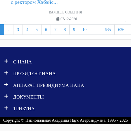
с ректором Хэбэйс...
ВАЖНЫЕ СОБЫТИЯ
07-12-2026
1
2
3
4
5
6
7
8
9
10
...
635
636
О НАНА
ПРЕЗИДЕНТ НАНА
АППАРАТ ПРЕЗИДИУМА НАНА
ДОКУМЕНТЫ
ТРИБУНА
Copyright © Национальная Академия Наук Азербайджана, 1995 - 2026