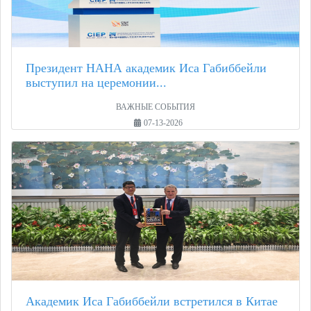
Президент НАНА академик Иса Габиббейли
выступил на церемонии...
ВАЖНЫЕ СОБЫТИЯ
07-13-2026
Академик Иса Габиббейли встретился в Китае