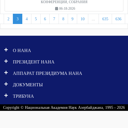
КОНФЕРЕНЦИИ, СОБРАНИЯ
06-18-2026
1
2
3
4
5
6
7
8
9
10
...
635
636
О НАНА
ПРЕЗИДЕНТ НАНА
АППАРАТ ПРЕЗИДИУМА НАНА
ДОКУМЕНТЫ
ТРИБУНА
Copyright © Национальная Академия Наук Азербайджана, 1995 - 2026