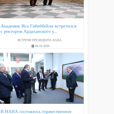
Академик Иса Габиббейли встретился
с ректором Ардаханского у...
ВСТРЕЧИ ПРЕЗИДЕНТА НАНА
04-10-2026
В НАНА состоялось торжественное