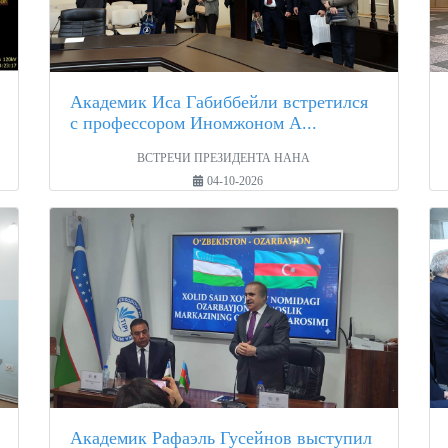
Академик Иса Габиббейли встретился
с профессором Иномжоном А...
ВСТРЕЧИ ПРЕЗИДЕНТА НАНА
04-10-2026
Академик Рафаэль Гусейнов выступил