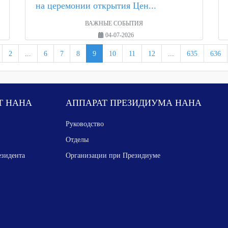
на церемонии открытия Цен...
ВАЖНЫЕ СОБЫТИЯ
04-07-2026
2
...
6
7
8
9
10
11
12
...
635
636
Т НАНА
АППАРАТ ПРЕЗИДИУМА НАНА
Руководство
Отделы
езидента
Организации при Президиуме