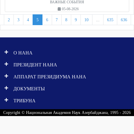
ВАЖНЫЕ СОБЫТИЯ
05-08-2026
1
2
3
4
5
6
7
8
9
10
...
635
636
О НАНА
ПРЕЗИДЕНТ НАНА
АППАРАТ ПРЕЗИДИУМА НАНА
ДОКУМЕНТЫ
ТРИБУНА
Copyright © Национальная Академия Наук Азербайджана, 1995 - 2026