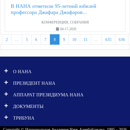
В НАНА отметили 95-летний юбилей
профессора Джафара Джафаров...
КОНФЕРЕНЦИИ, СОБРАНИЯ
04-17-2026
2
...
5
6
7
8
9
10
11
...
635
636
О НАНА
ПРЕЗИДЕНТ НАНА
АППАРАТ ПРЕЗИДИУМА НАНА
ДОКУМЕНТЫ
ТРИБУНА
Copyright © Национальная Академия Наук Азербайджана, 1995 - 2026