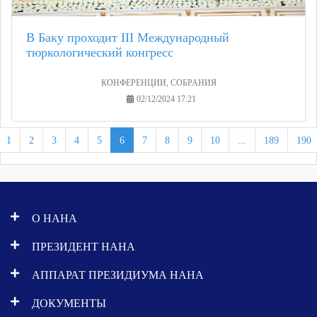
В Баку проходит III Международный
тюркологический конгресс
КОНФЕРЕНЦИИ, СОБРАНИЯ
02/12/2024 17:21
1
2
3
4
5
6
7
8
9
10
...
189
190
О НАНА
ПРЕЗИДЕНТ НАНА
АППАРАТ ПРЕЗИДИУМА НАНА
ДОКУМЕНТЫ