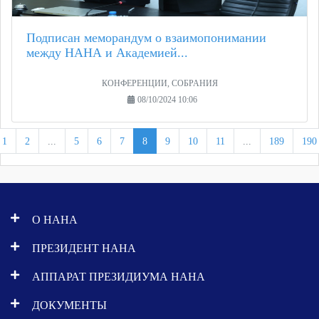
Подписан меморандум о взаимопонимании
между НАНА и Академией...
КОНФЕРЕНЦИИ, СОБРАНИЯ
08/10/2024 10:06
1
2
...
5
6
7
8
9
10
11
...
189
190
О НАНА
ПРЕЗИДЕНТ НАНА
АППАРАТ ПРЕЗИДИУМА НАНА
ДОКУМЕНТЫ