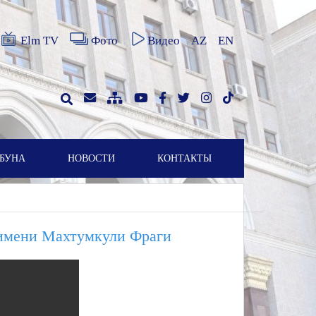
Elm TV
Фото
Видео
AZ
EN
БУНА
НОВОСТИ
КОНТАКТЫ
 имени Махтумкули Фраги