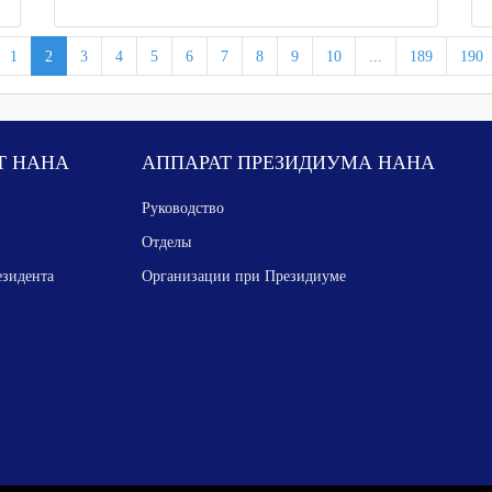
1
2
3
4
5
6
7
8
9
10
...
189
190
Т НАНА
АППАРАТ ПРЕЗИДИУМА НАНА
Руководство
Отделы
езидента
Организации при Президиуме