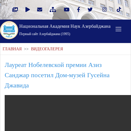
Национальная Академия Наук Азербайджана
Первый cайт Азербайджана (1995)
ГЛАВНАЯ
>>
ВИДЕОГАЛЕРЕЯ
Лауреат Нобелевской премии Азиз
Санджар посетил Дом-музей Гусейна
Джавида