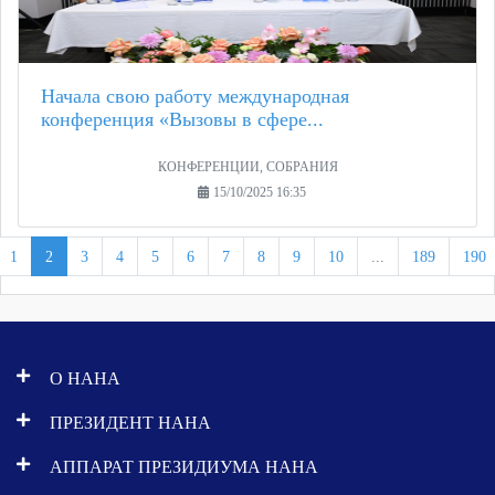
Начала свою работу международная
конференция «Вызовы в сфере...
КОНФЕРЕНЦИИ, СОБРАНИЯ
15/10/2025 16:35
1
2
3
4
5
6
7
8
9
10
...
189
190
О НАНА
ПРЕЗИДЕНТ НАНА
АППАРАТ ПРЕЗИДИУМА НАНА