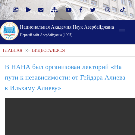
Национальная Академия Наук Азербайджана
Первый cайт Азербайджана (1995)
ГЛАВНАЯ
>>
ВИДЕОГАЛЕРЕЯ
В НАНА был организован лекторий «На
пути к независимости: от Гейдара Алиева
к Ильхаму Алиеву»