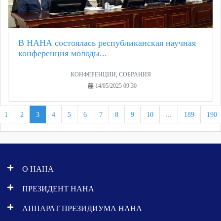
В НАНА состоялась республиканская научная
конференция молоды...
КОНФЕРЕНЦИИ, СОБРАНИЯ
14/05/2025 09:30
1
2
3
4
5
6
7
8
9
10
...
189
190
О НАНА
ПРЕЗИДЕНТ НАНА
АППАРАТ ПРЕЗИДИУМА НАНА