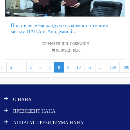
Подписан меморандум о взаимопонимании
между НАНА и Академией...
КОНФЕРЕНЦИИ, СОБРАНИЯ
08/10/2024 10:06
1
2
...
5
6
7
8
9
10
11
...
189
190
О НАНА
ПРЕЗИДЕНТ НАНА
АППАРАТ ПРЕЗИДИУМА НАНА