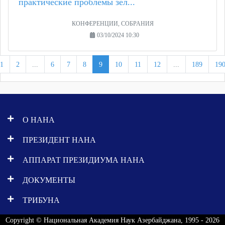
практические проблемы зел...
КОНФЕРЕНЦИИ, СОБРАНИЯ
03/10/2024 10:30
1
2
...
6
7
8
9
10
11
12
...
189
19
О НАНА
ПРЕЗИДЕНТ НАНА
АППАРАТ ПРЕЗИДИУМА НАНА
ДОКУМЕНТЫ
ТРИБУНА
Copyright © Национальная Академия Наук Азербайджана, 1995 - 2026