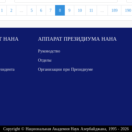
1
2
...
5
6
7
8
9
10
11
...
189
190
Т НАНА
АППАРАТ ПРЕЗИДИУМА НАНА
Руководство
Отделы
езидента
Организации при Президиуме
Copyright © Национальная Академия Наук Азербайджана, 1995 - 2026