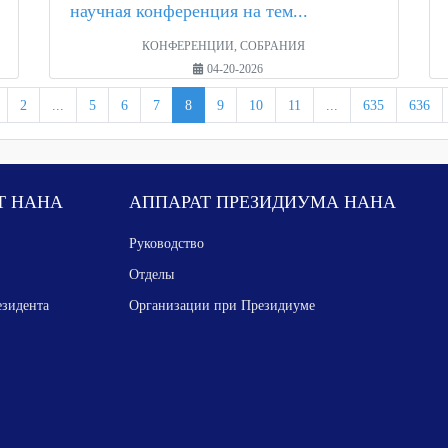
научная конференция на тем...
КОНФЕРЕНЦИИ, СОБРАНИЯ
04-20-2026
2
...
5
6
7
8
9
10
11
...
635
636
Т НАНА
АППАРАТ ПРЕЗИДИУМА НАНА
Руководство
Отделы
езидента
Организации при Президиуме