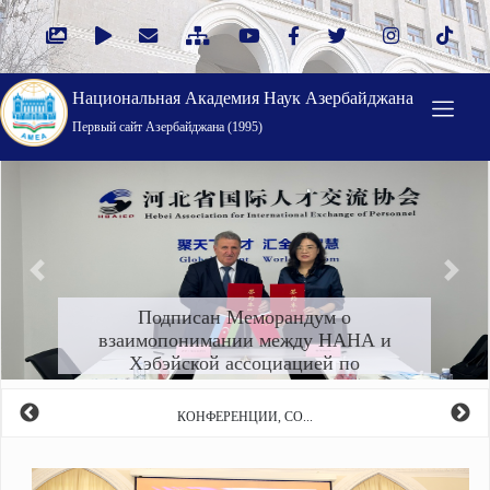
Национальная Академия Наук Азербайджана
Первый cайт Азербайджана (1995)
Öncəki
Növbə
Подписан Меморандум о
взаимопонимании между НАНА и
Хэбэйской ассоциацией по
международному обмену та...
КОНФЕРЕНЦИИ, СО...