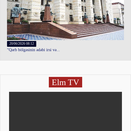
20/06/2026 08:12
“Qərb bölgəsinin ədəbi irsi və...
Elm TV