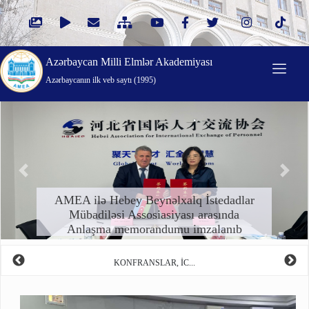
Azərbaycan Milli Elmlər Akademiyası
Azərbaycanın ilk veb saytı (1995)
Öncəki
Növbə
AMEA ilə Hebey Beynəlxalq İstedadlar
Mübadiləsi Assosiasiyası arasında
Anlaşma memorandumu imzalanıb
KONFRANSLAR, İC...