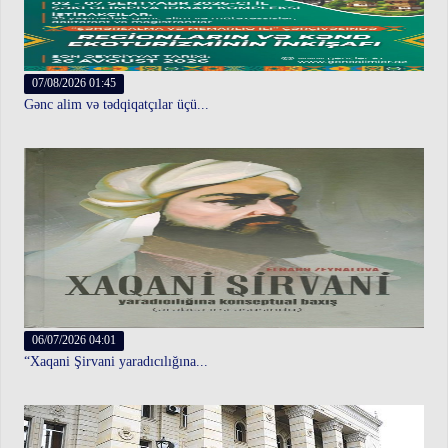
07/08/2026 01:45
Gənc alim və tədqiqatçılar üçü...
06/07/2026 04:01
“Xaqani Şirvani yaradıcılığına...