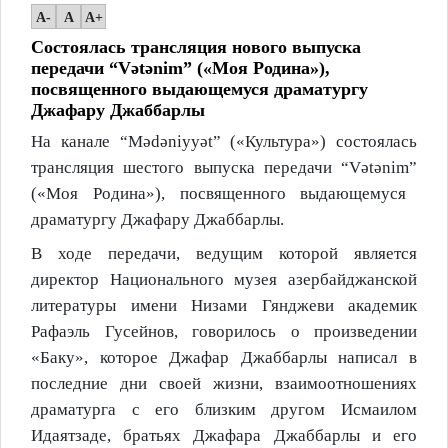
A-
A
A+
Состоялась трансляция нового выпуска
передачи “Vətənim” («Моя Родина»),
посвященного выдающемуся драматургу
Джафару Джаббарлы
На канале
“Mədəniyyət”
(«Культура») состоялась
трансляция шестого выпуска передачи
“Vətənim”
(«Моя Родина»), посвященного выдающемуся
драматургу Джафару Джаббарлы.
В ходе передачи, ведущим которой является
директор Национального музея азербайджанской
литературы имени Низами Гянджеви академик
Рафаэль Гусейнов, говорилось о произведении
«Баку», которое Джафар Джаббарлы написал в
последние дни своей жизни, взаимоотношениях
драматурга с его близким другом Исмаилом
Идаятзаде, братьях Джафара Джаббарлы и его