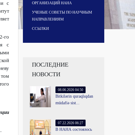
зи с
ОРГАНИЗАЦИЙ НАНА
итут
УЧЕНЫЕ СОВЕТЫ ПО НАУЧНЫМ
ляет
НАПРАВЛЕНИЯМ
ССЫЛКИ
2-го
ся с
ными
кой
ПОСЛЕДНИЕ
иеву
НОВОСТИ
 том
того
08.06.2026 04:50
Bitkilərin quraqlıqdan
müdafiə sist...
ации
07.22.2026 06:27
В НАНА состоялось
.