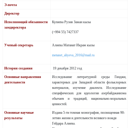
Э-почта
Директор
Исполняющий обязанности
Кулиева Рузия Заман кызы
замдиректора
(+994 55) 7427337
Ученый секретарь
Алиева Матанат Икрам кызы
metanet_aliyeva_2016@mail.ru
История создания
19 декабря 2012 год
Основные направления
Исследование литературной среды Гянджи,
деятельности
характерных для Западной области фольклорных
материалов, изучение диалекта. Исследование
специфических для идеологии азербайджанизма
обычаев и традиций, национально-моральных
ценностей.
Основные научные
Издана 5-ти томная монография, посвященная 90-
результаты
летию жизни и деятельности великого вождя
Гейдара Алиева.