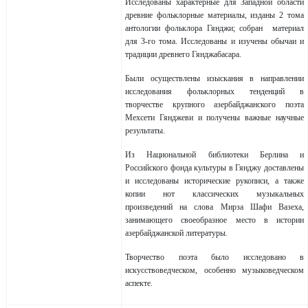
Исследованы характерные для Западной области
древние фольклорные материалы, изданы 2 тома
антологии фольклора Гянджи; собран материал
для 3-го тома. Исследованы и изучены обычаи и
традиции древнего Гянджабасара.
Были осуществлены изыскания в направлении
исследования фольклорных тенденций в
творчестве крупного азербайджанского поэта
Мехсети Гянджеви и получены важные научные
результаты.
Из Национальной библиотеки Берлина и
Российского фонда культуры в Гянджу доставлены
и исследованы исторические рукописи, а также
копии нот классических музыкальных
произведений на слова Мирза Шафи Вазеха,
занимающего своеобразное место в истории
азербайджанской литературы.
Творчество поэта было исследовано в
искусствоведческом, особенно музыковедческом
аспекте.