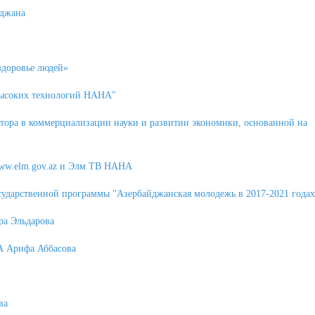
йджана
здоровье людей»
высоких технологий НАНА"
ктора в коммерциализации науки и развитии экономики, основанной на
www.elm.gov.az и Элм ТВ НАНА
дарственной программы "Азербайджанская молодежь в 2017-2021 годах
ра Эльдарова
А Арифа Аббасова
ва