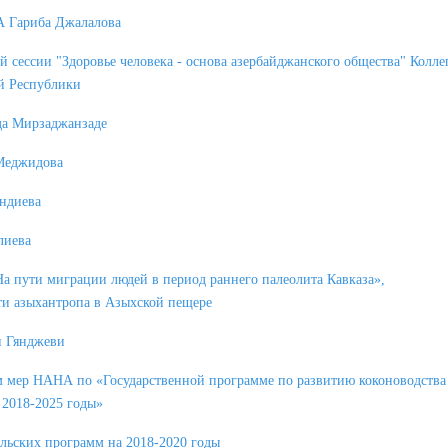
А Гариба Джалалова
сессии "Здоровье человека - основа азербайджанского общества" Колле
й Республики
да Мирзаджанзаде
 Меджидова
ендиева
лиева
 пути миграции людей в период раннего палеолита Кавказа»,
ти азыхантропа в Азыхской пещере
и Гянджеви
м мер НАНА по «Государственной программе по развитию коконоводства
 2018-2025 годы»
льских программ на 2018-2020 годы