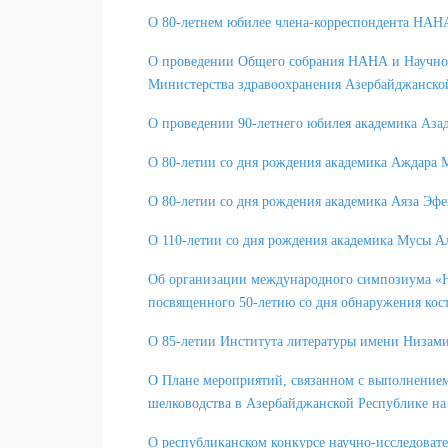
О 80-летнем юбилее члена-корреспондента НАН
О проведении Общего собрания НАНА и Научной 
Министерства здравоохранения Азербайджанско
О проведении 90-летнего юбилея академика Аза
О 80-летии со дня рождения академика Аждара
О 80-летии со дня рождения академика Аяза Эф
О 110-летии со дня рождения академика Мусы А
Об организации международного симпозиума «На
посвященного 50-летию со дня обнаружения кос
О 85-летии Института литературы имени Низам
О Плане мероприятий, связанном с выполнение
шелководства в Азербайджанской Республике на
О республиканском конкурсе научно-исследовате