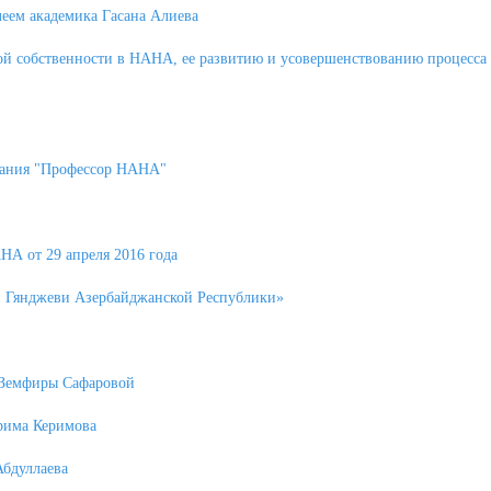
леем академика Гасана Алиева
ой собственности в НАНА, ее развитию и усовершенствованию процесса
звания "Профессор НАНА"
А от 29 апреля 2016 года
и Гянджеви Азербайджанской Республики»
а Земфиры Сафаровой
рима Керимова
Абдуллаева