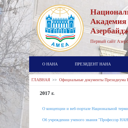
Национал
Академия
Азербайд
Первый cайт Азерб
О НАНА
ПРЕЗИДЕНТ НАНА
ГЛАВНАЯ
>>
Официальные документы Президиума
2017 г.
О концепции и веб-портале Национальной терм
Об учреждении ученого звания "Профессор НА