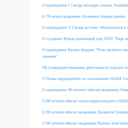
О проведении I Съезда молодых ученых Азерба
О 70-летии академика Ахлимана Амирасланова
О проведении V Съезда на тему «Физиология и 
О создании Фонда инноваций при ООО "Парк 
О проведении Бизнес-форума "Роль частного се
знаниях"
Об усовершенствовании деятельности портала 
О Плане мероприятий по исполнению НАНА Госу
О проведении 90-летнего юбилея академика Ома
О 80-летнем юбилее члена-корреспондента НАН
О 90-летнем юбилее академика Джамиля Гулиева
О 60-летнем юбилее академика Расима Алигулие