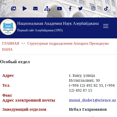
Национальная Академия Наук Азербайджана
Первый cайт Азербайджана (1995)
ГЛАВНАЯ
>>
Структурные подразделения Аппарата Президиума
НАНА
Особый отдел
Адрес
г. Баку, улица
Истиглалият, 30
Тел.
(+994 12) 492 82 33, (+994
12) 492 87 15
Факс
Адрес электронной почты
xususi_shobe1@science.az
Заведующий отделом
Игбал Гахраманов