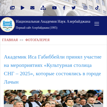
Национальная Академия Наук Азербайджана
Первый cайт Азербайджана (1995)
ГЛАВНАЯ
>>
ФОТОГАЛЕРЕЯ
Академик Иса Габиббейли принял участие
на мероприятиях «Культурная столица
СНГ – 2025», которые состоялись в городе
Лачын