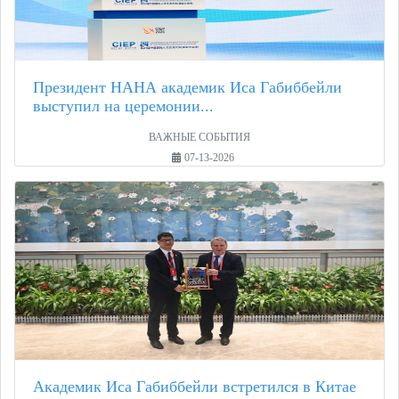
Президент НАНА академик Иса Габиббейли
выступил на церемонии...
ВАЖНЫЕ СОБЫТИЯ
07-13-2026
Академик Иса Габиббейли встретился в Китае