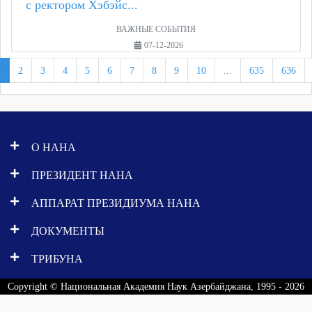
с ректором Хэбэйс...
ВАЖНЫЕ СОБЫТИЯ
07-12-2026
1
2
3
4
5
6
7
8
9
10
...
635
636
О НАНА
ПРЕЗИДЕНТ НАНА
АППАРАТ ПРЕЗИДИУМА НАНА
ДОКУМЕНТЫ
ТРИБУНА
Copyright © Национальная Академия Наук Азербайджана, 1995 - 2026