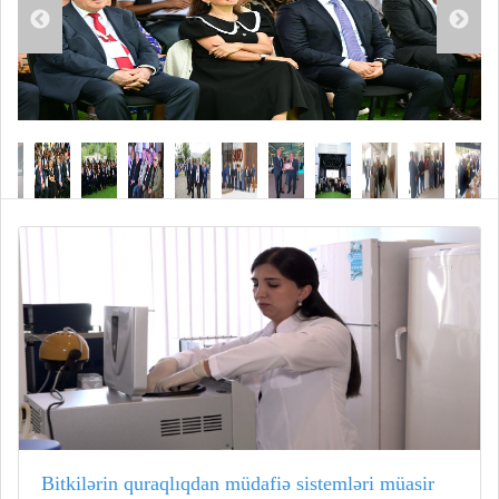
Bitkilərin quraqlıqdan müdafiə sistemləri müasir