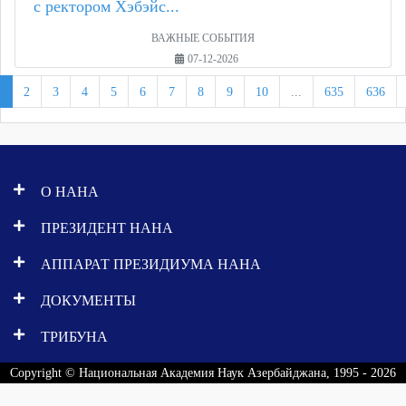
с ректором Хэбэйс...
ВАЖНЫЕ СОБЫТИЯ
07-12-2026
1
2
3
4
5
6
7
8
9
10
...
635
636
О НАНА
ПРЕЗИДЕНТ НАНА
АППАРАТ ПРЕЗИДИУМА НАНА
ДОКУМЕНТЫ
ТРИБУНА
Copyright © Национальная Академия Наук Азербайджана, 1995 - 2026