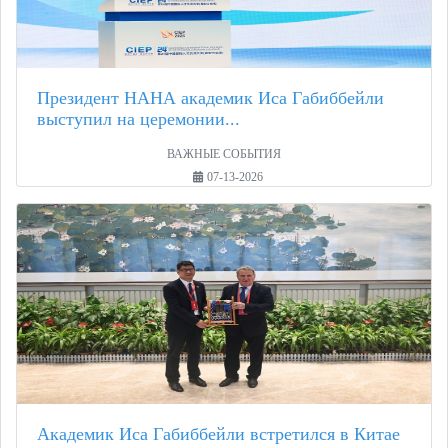
Президент НАНА академик Иса Габиббейли
выступил на церемонии...
ВАЖНЫЕ СОБЫТИЯ
07-13-2026
Академик Иса Габиббейли встретился в Китае