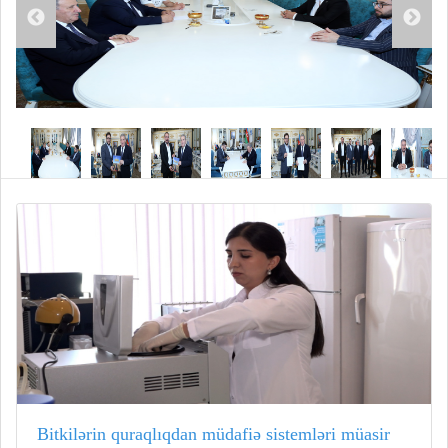
Bitkilərin quraqlıqdan müdafiə sistemləri müasir