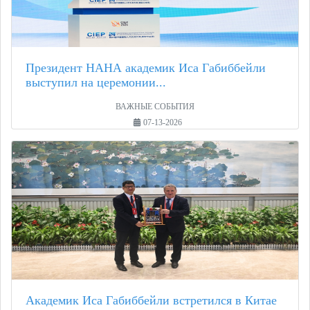
Президент НАНА академик Иса Габиббейли
выступил на церемонии...
ВАЖНЫЕ СОБЫТИЯ
07-13-2026
Академик Иса Габиббейли встретился в Китае