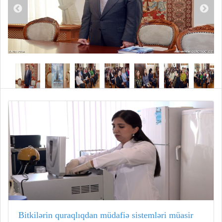
Bitkilərin quraqlıqdan müdafiə sistemləri müasir