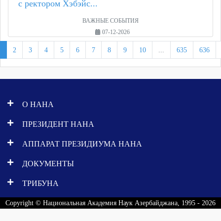
с ректором Хэбэйс...
ВАЖНЫЕ СОБЫТИЯ
07-12-2026
1
2
3
4
5
6
7
8
9
10
...
635
636
О НАНА
ПРЕЗИДЕНТ НАНА
АППАРАТ ПРЕЗИДИУМА НАНА
ДОКУМЕНТЫ
ТРИБУНА
Copyright © Национальная Академия Наук Азербайджана, 1995 - 2026