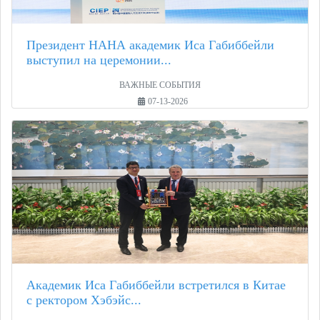
Президент НАНА академик Иса Габиббейли
выступил на церемонии...
ВАЖНЫЕ СОБЫТИЯ
07-13-2026
Академик Иса Габиббейли встретился в Китае
с ректором Хэбэйс...