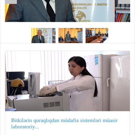
Bitkilərin quraqlıqdan müdafiə sistemləri müasir
laboratoriy...