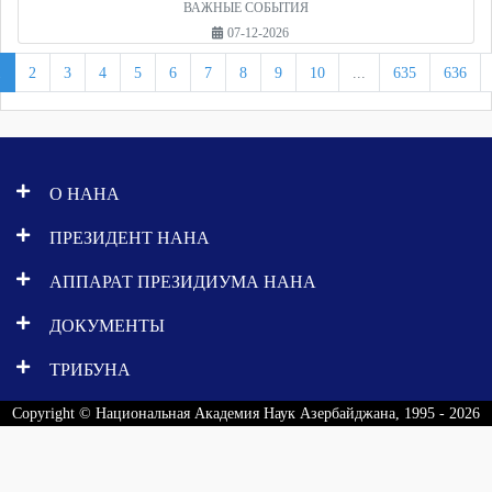
ВАЖНЫЕ СОБЫТИЯ
07-12-2026
1
2
3
4
5
6
7
8
9
10
...
635
636
О НАНА
ПРЕЗИДЕНТ НАНА
АППАРАТ ПРЕЗИДИУМА НАНА
ДОКУМЕНТЫ
ТРИБУНА
Copyright © Национальная Академия Наук Азербайджана, 1995 - 2026