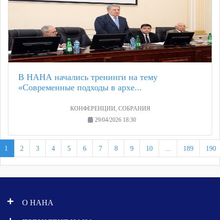
В НАНА начались тренинги на тему
«Современные подходы в архе...
КОНФЕРЕНЦИИ, СОБРАНИЯ
29/04/2026 18:30
1
2
3
4
5
6
7
8
9
10
...
189
190
О НАНА