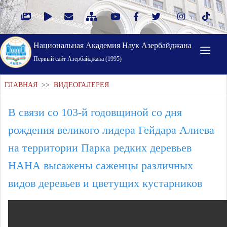
Национальная Академия Наук Азербайджана
Первый cайт Азербайджана (1995)
ГЛАВНАЯ
>>
ВИДЕОГАЛЕРЕЯ
В связи со 103-й годовщиной со дня
рождения великого лидера Гейдара Алиева
на территории Парка редких деревьев
НАНА высажены саженцы различных
видов деревьев и цветущих кустарников