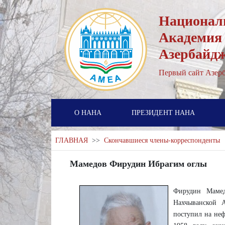
Национал
Академия
Азербайд
Первый cайт Азерб
О НАНА
ПРЕЗИДЕНТ НАНА
ГЛАВНАЯ
>>
Скончавшиеся члены-корреспонденты
Мамедов Фирудин Ибрагим оглы
Фирудин Мамед
Нахчыванской 
поступил на неф