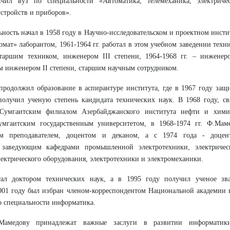
чил вуз по специальности «Автоматика, телемеханика, электриче
стройств и приборов».
ьность начал в 1958 году в Научно-исследовательском и проектном инсти
мат» лаборантом, 1961-1964 гг. работал в этом учебном заведении техн
 старшим техником, инженером III степени, 1964-1968 гг. – инженер
м инженером II степени, старшим научным сотрудником.
 продолжил образование в аспирантуре института, где в 1967 году защ
олучил ученую степень кандидата технических наук. В 1968 году, св
 Сумгаитским филиалом Азербайджанского института нефти и хим
мгаитским государственным университетом, в 1968-1974 гг. Ф.Мам
им преподавателем, доцентом и деканом, а с 1974 года - доцен
 заведующим кафедрами промышленной электротехники, электричес
лектрического оборудования, электротехники и электромеханики.
ал доктором технических наук, а в 1995 году получил ученое зв
001 году был избран членом-корреспондентом Национальной академии 
о специальности информатика.
Мамедову принадлежат важные заслуги в развитии информати