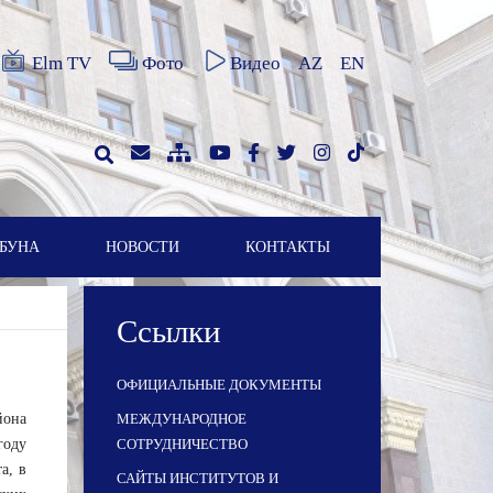
Elm TV
Фото
Видео
AZ
EN
БУНА
НОВОСТИ
КОНТАКТЫ
Ссылки
ОФИЦИАЛЬНЫЕ ДОКУМЕНТЫ
йона
МЕЖДУНАРОДНОЕ
году
СОТРУДНИЧЕСТВО
а, в
САЙТЫ ИНСТИТУТОВ И