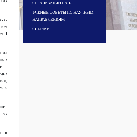
ских
ОРГАНИЗАЦИЙ НАНА
УЧЕНЫЕ СОВЕТЫ ПО НАУЧНЫМ
туте
НАПРАВЛЕНИЯМ
иком
ССЫЛКИ
ом I
итил
язав
ии –
едов
том,
кого
ание
наук
ки и