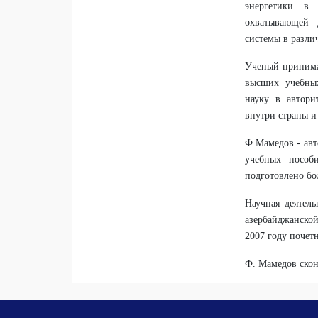
энергетики в 
охватывающей 
системы в разли
Ученый принима
высших учебных
науку в автор
внутри страны и
Ф.Мамедов - авт
учебных пособ
подготовлено бо
Научная деятель
азербайджанской
2007 году почет
Ф. Мамедов скон