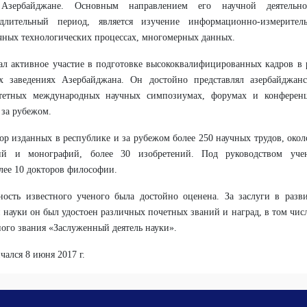
Азербайджане. Основным направлением его научной деятельно
длительный период, является изучение информационно-измерител
чных технологических процессах, многомерных данных.
л активное участие в подготовке высококвалифицированных кадров в 
 заведениях Азербайджана. Он достойно представлял азербайджан
итетных международных научных симпозиумах, форумах и конферен
 за рубежом.
ор изданных в республике и за рубежом более 250 научных трудов, окол
ий и монографий, более 30 изобретений. Под руководством уче
лее 10 докторов философии.
ность известного ученого была достойно оценена. За заслуги в разв
 науки он был удостоен различных почетных званий и наград, в том числ
ного звания «Заслуженный деятель науки».
чался 8 июня 2017 г.