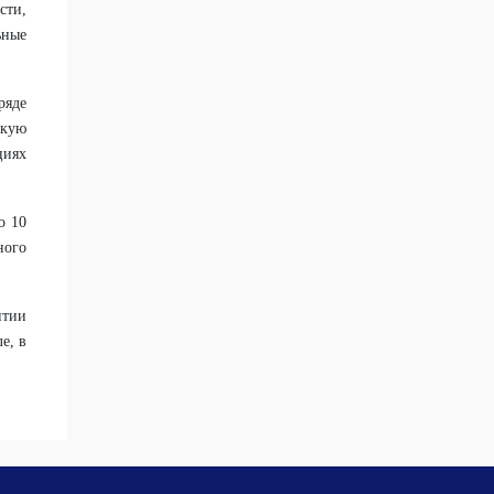
сти,
ьные
ряде
скую
циях
о 10
ного
итии
е, в