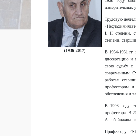
1958 году окон
измерительных у
Трудовую деятел
«Нефтьхимияавто
I, II степени,
степени, старши
(1936-2017)
В 1964-1961 гг.
диссертацию и п
свою судьбу с
современным Су
работал старш
профессором и
обеспечения и э
В 1993 году ст
профессора. В 2
Азербайджана п
Профессору Ф.