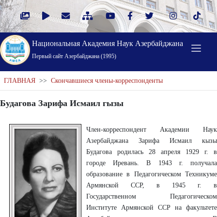
Национальная Академия Наук Азербайджана
Первый cайт Азербайджана (1995)
ГЛАВНАЯ
>>
Скончавшиеся члены-корреспонденты
Будагова Зарифа Исмаил гызы
Член-корреспондент Академии Наук
Азербайджана Зарифа Исмаил кызы
Будагова родилась 28 апреля 1929 г. в
городе Иревань. В 1943 г. получала
образование в Педагогическом Техникуме
Армянской ССР, в 1945 г. в
Государственном Педагогическом
Институте Армянской ССР на факультете