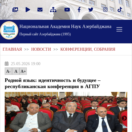
Национальная Академия Наук Азербайджана
Первый cайт Азербайджана (1995)
ГЛАВНАЯ
>>
НОВОСТИ
>>
КОНФЕРЕНЦИИ, СОБРАНИЯ
25.05.2026 19:00
A-
A
A+
Родной язык: идентичность и будущее –
республиканская конференция в АГПУ