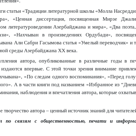
атления».
иги статьи «Традиции литературной школы «Молла Насредди
ура», «Ценная диссертация, посвященная Мирзе Джали
ом литературоведении Азербайджана и мира», «Два поэта,
ази», «Нахчыван в произведениях Ордубади», посвяще
ывана Али Сабри Гасымова статья «Умелый переводчик» и т.
рной среды Азербайджана XX века.
упления автора, опубликованные в различные годы в пе
 издаются впервые. С этой точки зрения внимание привле
Нахчывана», «По следам одного воспоминания», «Перед гол
ого». А в части книги под названием «Избранное из
“
Днев
минания, наблюдения и впечатления автора, которые охваты
 творчество автора – ценный источник знаний для читателе
 по связям с общественностью, печати и информ