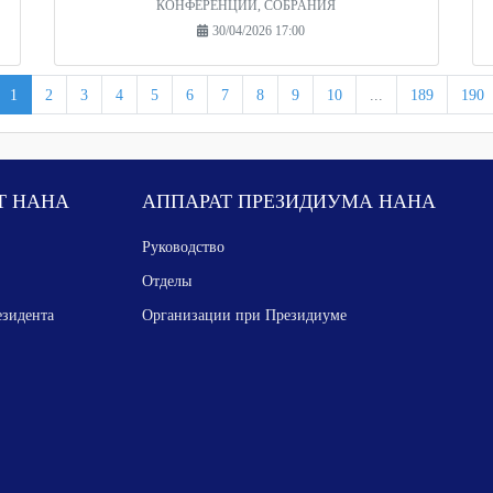
КОНФЕРЕНЦИИ, СОБРАНИЯ
30/04/2026 17:00
1
2
3
4
5
6
7
8
9
10
...
189
190
Т НАНА
АППАРАТ ПРЕЗИДИУМА НАНА
Руководство
Отделы
езидента
Организации при Президиуме