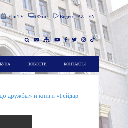
Elm TV
Фото
Видео
AZ
EN
БУНА
НОВОСТИ
КОНТАКТЫ
цо дружбы» и книги «Гейдар