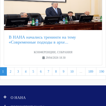
В НАНА начались тренинги на тему
«Современные подходы в архе...
КОНФЕРЕНЦИИ, СОБРАНИЯ
29/04/2026 18:30
1
2
3
4
5
6
7
8
9
10
...
189
190
О НАНА