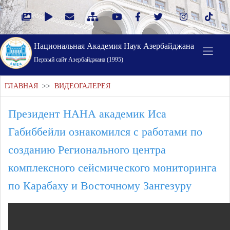
Национальная Академия Наук Азербайджана
Первый cайт Азербайджана (1995)
ГЛАВНАЯ
>>
ВИДЕОГАЛЕРЕЯ
Президент НАНА академик Иса
Габиббейли ознакомился с работами по
созданию Регионального центра
комплексного сейсмического мониторинга
по Карабаху и Восточному Зангезуру